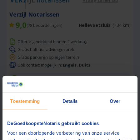
Verzijl Notarissen
9,0
Hellevoetsluis
(+34 km)
(
78
beoordelingen)
Offerte gemiddeld binnen 1 werkdag
Gratis half uur adviesgesprek
Gratis parkeren op eigen terrein
Ook contact mogelijk in:
Engels, Duits
Open buiten kantooruren
Gratis offerte aanvragen
Toestemming
Details
Over
📞 Hulp bij aanvragen?
Stuur een bericht
DeGoedkoopsteNotaris gebruikt cookies
Voor een doorlopende verbetering van onze service