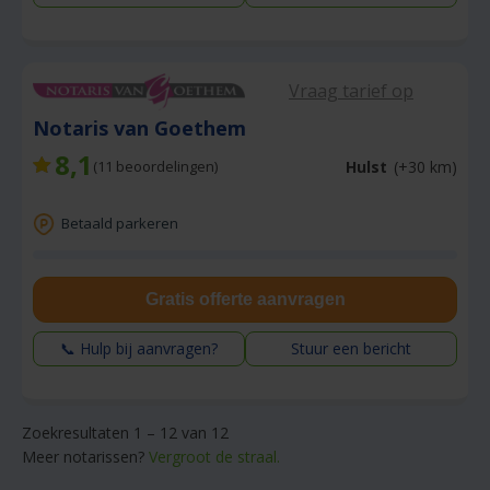
Vraag tarief op
Notaris van Goethem
8,1
Hulst
(+30 km)
(
11
beoordelingen)
Betaald parkeren
Gratis offerte aanvragen
📞 Hulp bij aanvragen?
Stuur een bericht
Zoekresultaten 1 – 12 van 12
Meer notarissen?
Vergroot de straal.