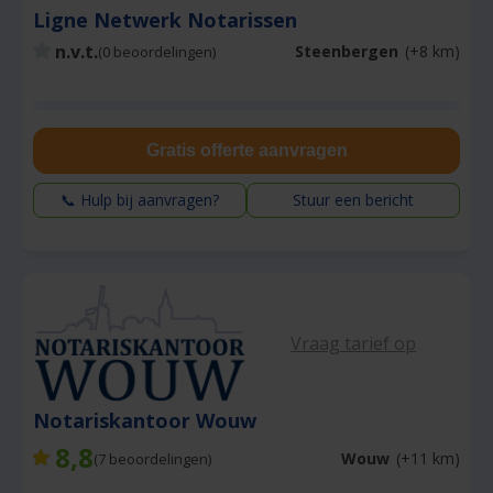
Ligne Netwerk Notarissen
n.v.t.
Steenbergen
(+8 km)
(0 beoordelingen)
Gratis offerte aanvragen
📞 Hulp bij aanvragen?
Stuur een bericht
Vraag tarief op
Notariskantoor Wouw
8,8
Wouw
(+11 km)
(
7
beoordelingen)