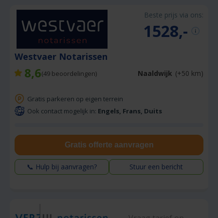
Beste prijs via ons:
1528,-
Westvaer Notarissen
8,6
Naaldwijk
(+50 km)
(
49
beoordelingen)
Gratis parkeren op eigen terrein
Ook contact mogelijk in:
Engels, Frans, Duits
Gratis offerte aanvragen
📞 Hulp bij aanvragen?
Stuur een bericht
Vraag tarief op