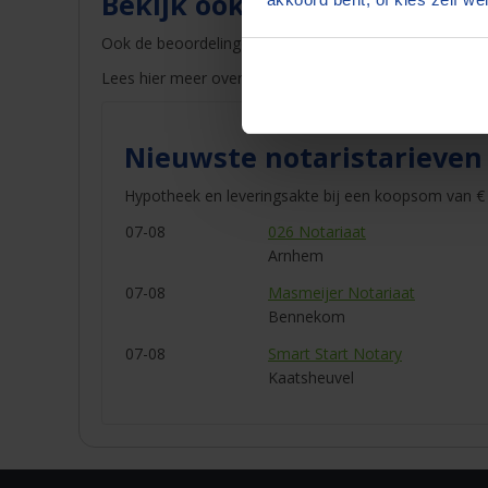
Bekijk ook de beoordelinge
Ook de beoordelingen van eerdere klanten kunt u mee
Lees hier meer over
aandelenoverdracht
.
Nieuwste notaristarieven
Hypotheek en leveringsakte bij een koopsom van € 
07-08
026 Notariaat
Arnhem
07-08
Masmeijer Notariaat
Bennekom
07-08
Smart Start Notary
Kaatsheuvel