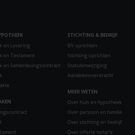
YPOTHEEK
STICHTING & BEDRIJF
 en Levering
BV oprichten
k en Testament
Stichting oprichten
 en Samenlevingscontract
Statutenwijziging
k
Aandelenoverdracht
akte
MEER WETEN
AKEN
Over huis en hypotheek
ngscontract
Over persoon en familie
t
Over stichting en bedrijf
stament
Over offerte notaris