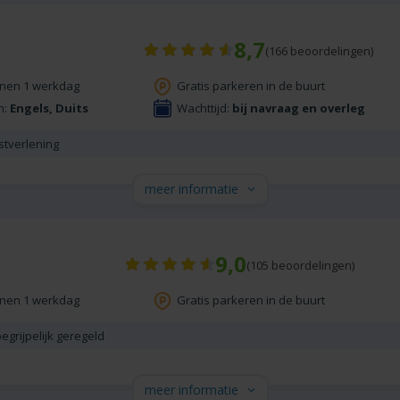
8,7
(
166
beoordelingen)
nnen 1 werkdag
Gratis parkeren in de buurt
n:
Engels, Duits
Wachttijd:
bij navraag en overleg
stverlening
meer informatie
9,0
(
105
beoordelingen)
nnen 1 werkdag
Gratis parkeren in de buurt
egrijpelijk geregeld
meer informatie