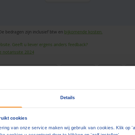
e bedragen zijn inclusief btw en
bijkomende kosten.
site. Geeft u liever ergens anders feedback?
e notarissite 2024
rvaringen van consumenten
Blog & nieuws
Over ons
Sne
Details
.nl vindt u snel en eenvoudig de beste en goedkoopste
notaris
bij u
 is de reden dat de prijzen zo uiteenlopen en wij het belangrijk vinden
uikt cookies
s in en de gewenste akte.U kan maximaal 4 gratis offertes per maand
ring van onze service maken wij gebruik van cookies. Klik op '
ke cookies u accepteert door te klikken op 'zelf instellen'.