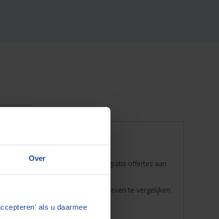
l zoeken
Over
 in de buurt! Door te vergelijken en gratis offertes aan
 dat u de mogelijkheid herft de tarieven te vergelijken.
 aanvragen.
accepteren' als u daarmee