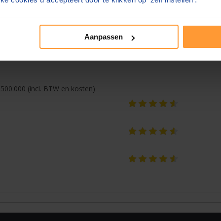
n
nemen in uw afweging te kiezen voor een bepaalde notaris.
Aanpassen
500.000 (incl. BTW en kosten)