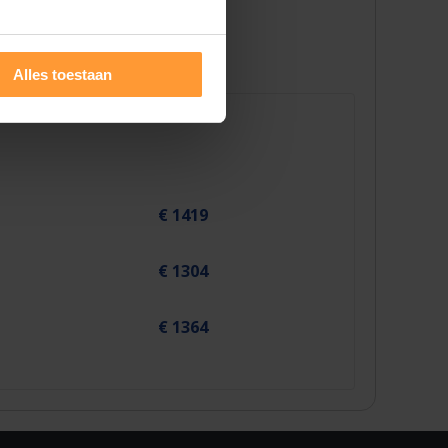
Alles toestaan
€ 1419
€ 1304
€ 1364