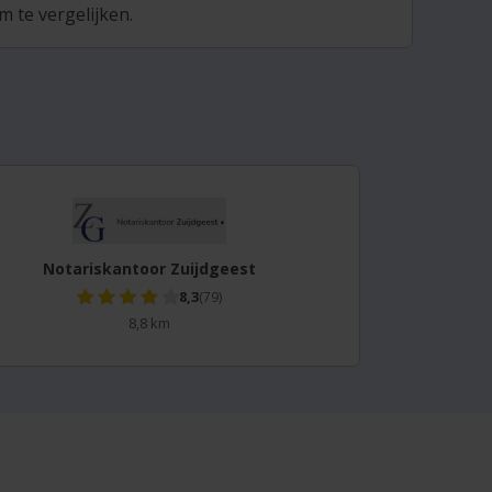
 te vergelijken.
Notariskantoor Zuijdgeest
8,3
(79)
8,8 km