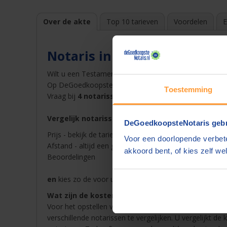
Over de akte
Top 10 tarieven
Voordelen
E
Notaris in Schiedam
Wilt u een Testament opstellen bij een notaris in
Schi
Op DeGoedkoopsteNotaris.nl vindt u snel en gemakkelij
Toestemming
Vraag bij
4 notarissen een offerte
op en ontvang dez
Vergelijk notarissen in Schiedam op
DeGoedkoopsteNotaris gebr
Prijs - bekijk de tarieven van de notaris in Schiedam in
Voor een doorlopende verbete
Afstand - altijd een goedkope notaris in de buurt van
akkoord bent, of kies zelf wel
Beoordelingen
en
kies zo de voor u beste notaris in Schiedam voor 
Wat zijn de kosten van een notaris in Schiedam?
Voor het opstellen van een akte betaalt u notariskoste
verschillende notarissen te vergelijken. U vergelijkt de