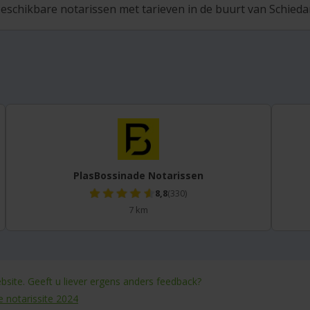
eschikbare notarissen met tarieven in de buurt van Schiedam
PlasBossinade Notarissen
8,8
(330)
7 km
site. Geeft u liever ergens anders feedback?
e notarissite 2024