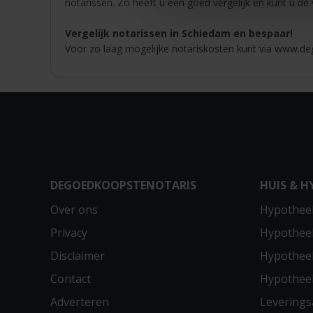
notarissen. Zo heeft u een goed vergelijk en kunt u de
Vergelijk notarissen in Schiedam en bespaar!
Voor zo laag mogelijke notariskosten kunt via www.deg
DEGOEDKOOPSTENOTARIS
HUIS & H
Over ons
Hypotheek
Privacy
Hypothee
Disclaimer
Hypotheek
Contact
Hypothee
Adverteren
Leverings