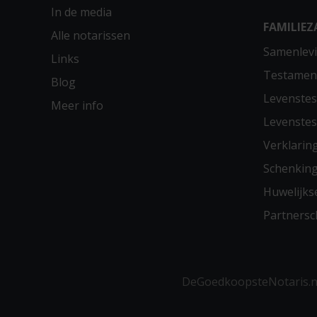
In de media
FAMILIEZ
Alle notarissen
Samenlevi
Links
Testamen
Blog
Levenste
Meer info
Levenste
Verklarin
Schenkin
Huwelijks
Partners
DeGoedkoopsteNotaris.nl