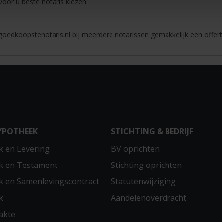
 voor u beste notaris kiezen.
oedkoopstenotaris.nl bij meerdere notarissen gemakkelijk een offert
YPOTHEEK
STICHTING & BEDRIJF
 en Levering
BV oprichten
k en Testament
Stichting oprichten
 en Samenlevingscontract
Statutenwijziging
k
Aandelenoverdracht
akte