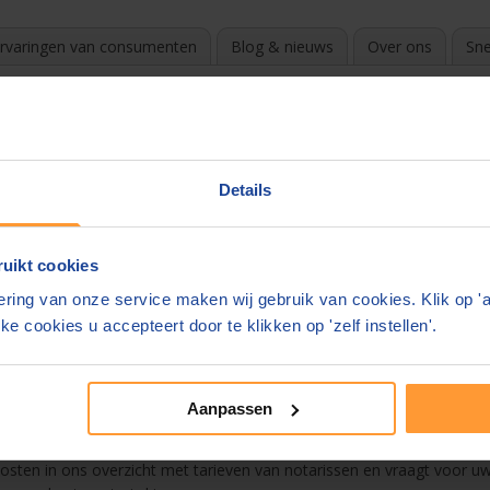
rvaringen van consumenten
Blog & nieuws
Over ons
Sne
edam
?
k de beste en goedkoopste notaris. Door te vergelijken en gratis off
Details
e in uw mail.
uikt cookies
 ons overzicht
ring van onze service maken wij gebruik van cookies. Klik op '
 Schiedam
ke cookies u accepteert door te klikken op 'zelf instellen'.
Testament
Aanpassen
n. De notaris mag zelf zijn tarieven bepalen. Deze kunnen enorm vers
 kosten in ons overzicht met tarieven van notarissen en vraagt voor uw 