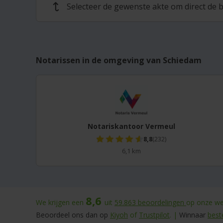
Selecteer de gewenste akte om direct de b
↩
Notarissen in de omgeving van Schiedam
Notariskantoor Vermeul
8,8
(232)
6,1 km
8,6
We krijgen een
uit
59.863
beoordelingen
op onze web
Beoordeel ons dan op
Kiyoh
of
Trustpilot
. |
Winnaar
best