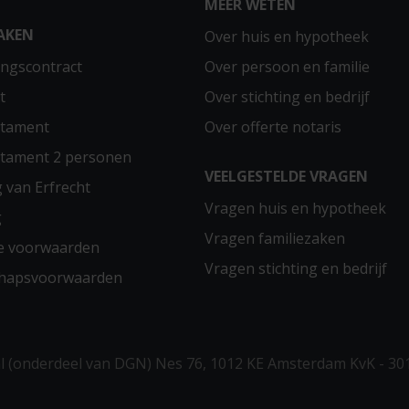
MEER WETEN
AKEN
Over huis en hypotheek
ngscontract
Over persoon en familie
t
Over stichting en bedrijf
stament
Over offerte notaris
stament 2 personen
VEELGESTELDE VRAGEN
g van Erfrecht
Vragen huis en hypotheek
g
Vragen familiezaken
e voorwaarden
Vragen stichting en bedrijf
chapsvoorwaarden
 (onderdeel van DGN) Nes 76, 1012 KE Amsterdam KvK - 30