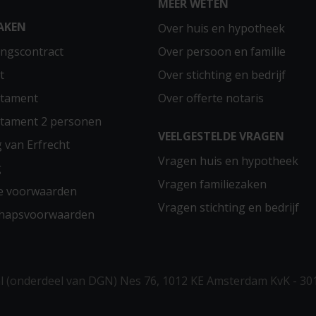
MEER WETEN
AKEN
Over huis en hypotheek
ngscontract
Over persoon en familie
t
Over stichting en bedrijf
stament
Over offerte notaris
stament 2 personen
VEELGESTELDE VRAGEN
g van Erfrecht
Vragen huis en hypotheek
g
Vragen familiezaken
e voorwaarden
Vragen stichting en bedrijf
chapsvoorwaarden
 (onderdeel van DGN) Nes 76, 1012 KE Amsterdam KvK - 30