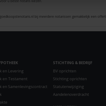
 voor u beste notaris kiezen.
oedkoopstenotaris.nl bij meerdere notarissen gemakkelijk een offert
YPOTHEEK
STICHTING & BEDRIJF
 en Levering
BV oprichten
k en Testament
Stichting oprichten
 en Samenlevingscontract
Statutenwijziging
k
Aandelenoverdracht
akte