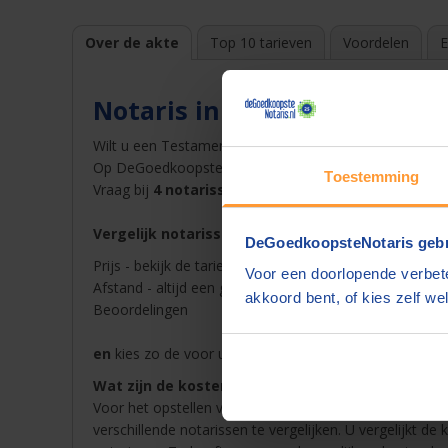
Over de akte
Top 10 tarieven
Voordelen
E
Notaris in Helvoirt
Wilt u een Testament opstellen bij een notaris in
Helvo
Op DeGoedkoopsteNotaris.nl vindt u snel en gemakkelij
Toestemming
Vraag bij
4 notarissen een offerte
op en ontvang dez
Vergelijk notarissen in Helvoirt op
DeGoedkoopsteNotaris gebr
Prijs - bekijk de tarieven van de notaris in Helvoirt in o
Voor een doorlopende verbete
Afstand - altijd een goedkope notaris in de buurt van H
akkoord bent, of kies zelf wel
Beoordelingen
en
kies zo de voor u beste notaris in Helvoirt voor Te
Wat zijn de kosten van een notaris in Helvoirt?
Voor het opstellen van een akte betaalt u notariskoste
verschillende notarissen te vergelijken. U vergelijkt de