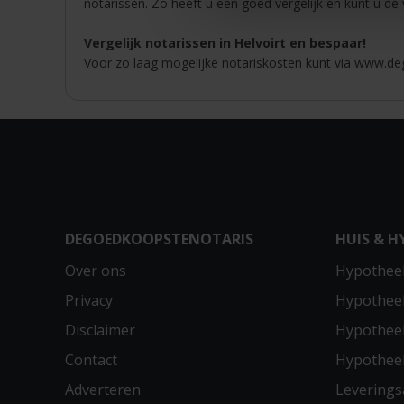
notarissen. Zo heeft u een goed vergelijk en kunt u de
Vergelijk notarissen in Helvoirt en bespaar!
Voor zo laag mogelijke notariskosten kunt via www.deg
DEGOEDKOOPSTENOTARIS
HUIS & H
Over ons
Hypotheek
Privacy
Hypothee
Disclaimer
Hypotheek
Contact
Hypothee
Adverteren
Leverings