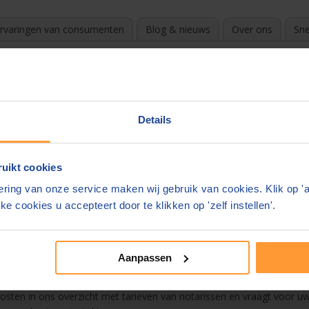
rvaringen van consumenten
Blog & nieuws
Over ons
Sne
irt
?
k de beste en goedkoopste notaris. Door te vergelijken en gratis off
Details
e in uw mail.
uikt cookies
ns overzicht
ring van onze service maken wij gebruik van cookies. Klik op '
elvoirt
ke cookies u accepteert door te klikken op 'zelf instellen'.
stament
Aanpassen
n. De notaris mag zelf zijn tarieven bepalen. Deze kunnen enorm vers
 kosten in ons overzicht met tarieven van notarissen en vraagt voor uw 