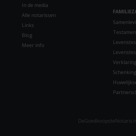
In de media
FAMILIEZ
Alle notarissen
Samenlevi
Links
Testamen
Blog
Levenste
Meer info
Levenste
Verklarin
Schenkin
Huwelijks
Partners
DeGoedkoopsteNotaris.nl