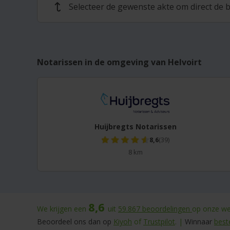
Selecteer de gewenste akte om direct de b
↩
Notarissen in de omgeving van Helvoirt
Huijbregts Notarissen
8,6
(39)
8 km
8,6
We krijgen een
uit
59.867
beoordelingen
op onze web
Beoordeel ons dan op
Kiyoh
of
Trustpilot
. |
Winnaar
best