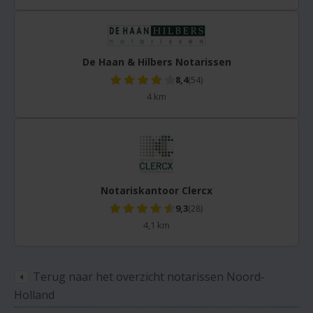
De Haan & Hilbers Notarissen
8,4
(54)
4 km
Notariskantoor Clercx
9,3
(28)
4,1 km
Terug naar het overzicht notarissen Noord-
Holland