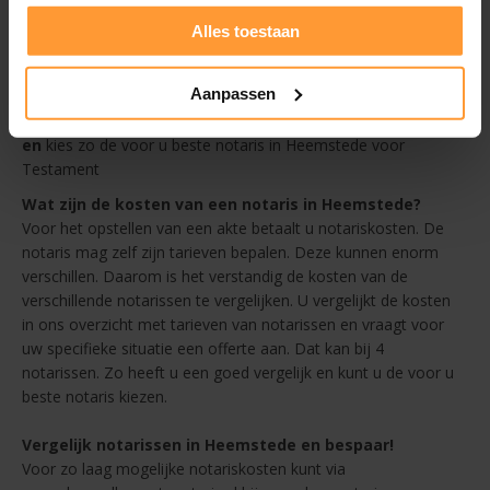
Prijs - bekijk de tarieven van de notaris in Heemstede in ons
overzicht
Alles toestaan
Afstand - altijd een goedkope notaris in de buurt van
Heemstede
Aanpassen
Beoordelingen
en
kies zo de voor u beste notaris in Heemstede voor
Testament
Wat zijn de kosten van een notaris in Heemstede?
Voor het opstellen van een akte betaalt u notariskosten. De
notaris mag zelf zijn tarieven bepalen. Deze kunnen enorm
verschillen. Daarom is het verstandig de kosten van de
verschillende notarissen te vergelijken. U vergelijkt de kosten
in ons overzicht met tarieven van notarissen en vraagt voor
uw specifieke situatie een offerte aan. Dat kan bij 4
notarissen. Zo heeft u een goed vergelijk en kunt u de voor u
beste notaris kiezen.
Vergelijk notarissen in Heemstede en bespaar!
Voor zo laag mogelijke notariskosten kunt via