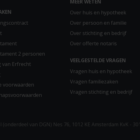
MEER WETEN
AKEN
Over huis en hypotheek
ngscontract
Over persoon en familie
t
Over stichting en bedrijf
stament
Over offerte notaris
stament 2 personen
VEELGESTELDE VRAGEN
g van Erfrecht
Vragen huis en hypotheek
g
Vragen familiezaken
e voorwaarden
Vragen stichting en bedrijf
chapsvoorwaarden
 (onderdeel van DGN) Nes 76, 1012 KE Amsterdam KvK - 30