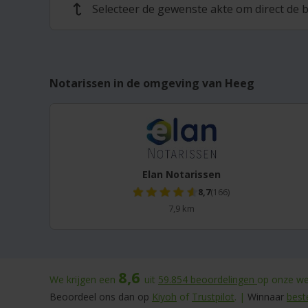
Selecteer de gewenste akte om direct de b
↩
Notarissen in de omgeving van Heeg
Elan Notarissen
8,7
(166)
7,9 km
8,6
We krijgen een
uit
59.854
beoordelingen
op onze web
Beoordeel ons dan op
Kiyoh
of
Trustpilot
. |
Winnaar
best