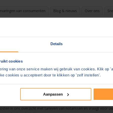
rvaringen van consumenten
Blog & nieuws
Over ons
Sne
?
k de beste en goedkoopste notaris. Door te vergelijken en gratis off
Details
e in uw mail.
uikt cookies
overzicht
ring van onze service maken wij gebruik van cookies. Klik op '
 Heeg
ke cookies u accepteert door te klikken op 'zelf instellen'.
ament
Aanpassen
n. De notaris mag zelf zijn tarieven bepalen. Deze kunnen enorm vers
 kosten in ons overzicht met tarieven van notarissen en vraagt voor uw 