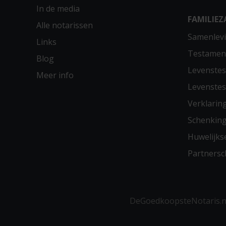
In de media
FAMILIEZ
Alle notarissen
Samenlevi
Links
Testamen
Blog
Levenste
Meer info
Levenste
Verklarin
Schenkin
Huwelijks
Partners
DeGoedkoopsteNotaris.nl