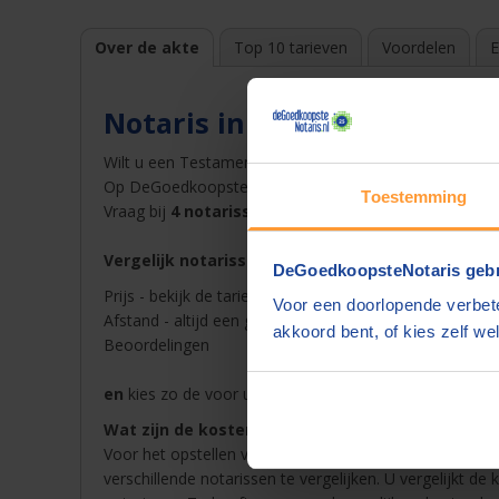
Over de akte
Top 10 tarieven
Voordelen
E
Notaris in Heeg
Wilt u een Testament opstellen bij een notaris in
Heeg
Op DeGoedkoopsteNotaris.nl vindt u snel en gemakkelij
Toestemming
Vraag bij
4 notarissen een offerte
op en ontvang dez
Vergelijk notarissen in Heeg op
DeGoedkoopsteNotaris gebr
Prijs - bekijk de tarieven van de notaris in Heeg in ons 
Voor een doorlopende verbete
Afstand - altijd een goedkope notaris in de buurt van
akkoord bent, of kies zelf wel
Beoordelingen
en
kies zo de voor u beste notaris in Heeg voor Test
Wat zijn de kosten van een notaris in Heeg?
Voor het opstellen van een akte betaalt u notariskoste
verschillende notarissen te vergelijken. U vergelijkt de