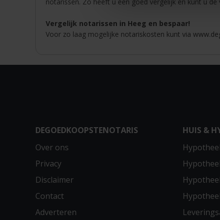
notarissen. Zo heeft u een goed vergelijk en kunt u de
Vergelijk notarissen in Heeg en bespaar!
Voor zo laag mogelijke notariskosten kunt via www.deg
DEGOEDKOOPSTENOTARIS
HUIS & H
Over ons
Hypotheek
Privacy
Hypothee
Disclaimer
Hypotheek
Contact
Hypothee
Adverteren
Leverings