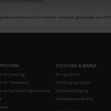
 voor u beste notaris kiezen.
oedkoopstenotaris.nl bij meerdere notarissen gemakkelijk een offert
YPOTHEEK
STICHTING & BEDRIJF
 en Levering
BV oprichten
k en Testament
Stichting oprichten
 en Samenlevingscontract
Statutenwijziging
k
Aandelenoverdracht
akte