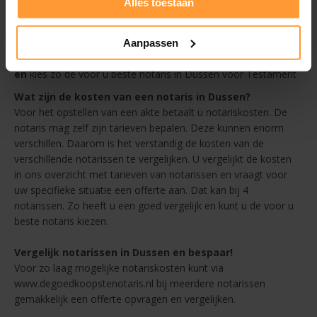
Alles toestaan
overzicht
Afstand - altijd een goedkope notaris in de buurt van Dussen
Aanpassen
Beoordelingen
en
kies zo de voor u beste notaris in Dussen voor Testament
Wat zijn de kosten van een notaris in Dussen?
Voor het opstellen van een akte betaalt u notariskosten. De
notaris mag zelf zijn tarieven bepalen. Deze kunnen enorm
verschillen. Daarom is het verstandig de kosten van de
verschillende notarissen te vergelijken. U vergelijkt de kosten
in ons overzicht met tarieven van notarissen en vraagt voor
uw specifieke situatie een offerte aan. Dat kan bij 4
notarissen. Zo heeft u een goed vergelijk en kunt u de voor u
beste notaris kiezen.
Vergelijk notarissen in Dussen en bespaar!
Voor zo laag mogelijke notariskosten kunt via
www.degoedkoopstenotaris.nl bij meerdere notarissen
gemakkelijk een offerte opvragen en vergelijken.