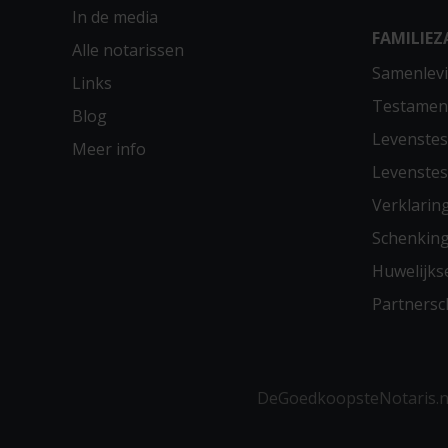
In de media
FAMILIEZ
Alle notarissen
Samenlevi
Links
Testamen
Blog
Levenste
Meer info
Levenste
Verklarin
Schenkin
Huwelijks
Partners
DeGoedkoopsteNotaris.nl