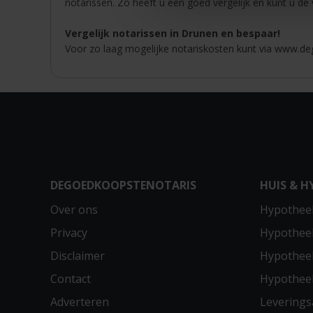
notarissen. Zo heeft u een goed vergelijk en kunt u de
Vergelijk notarissen in Drunen en bespaar!
Voor zo laag mogelijke notariskosten kunt via www.deg
DEGOEDKOOPSTENOTARIS
HUIS & H
Over ons
Hypotheek
Privacy
Hypothee
Disclaimer
Hypotheek
Contact
Hypothee
Adverteren
Leverings