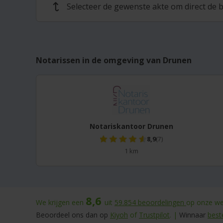
Selecteer de gewenste akte om direct de b
↩
Notarissen in de omgeving van Drunen
Notariskantoor Drunen
8,9
(7)
1 km
8,6
We krijgen een
uit
59.854
beoordelingen
op onze web
Beoordeel ons dan op
Kiyoh
of
Trustpilot
. |
Winnaar
best