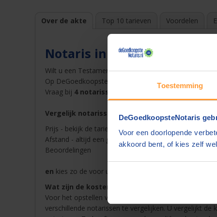
Over de akte
Top 10 tarieven
Voordelen
E
Notaris in Drunen
Wilt u een Testament opstellen bij een notaris in
Drun
Op DeGoedkoopsteNotaris.nl vindt u snel en gemakkelij
Toestemming
Vraag bij
4 notarissen een offerte
op en ontvang dez
Vergelijk notarissen in Drunen op
DeGoedkoopsteNotaris gebr
Prijs - bekijk de tarieven van de notaris in Drunen in on
Voor een doorlopende verbete
Afstand - altijd een goedkope notaris in de buurt van
akkoord bent, of kies zelf wel
Beoordelingen
en
kies zo de voor u beste notaris in Drunen voor Te
Wat zijn de kosten van een notaris in Drunen?
Voor het opstellen van een akte betaalt u notariskoste
verschillende notarissen te vergelijken. U vergelijkt de