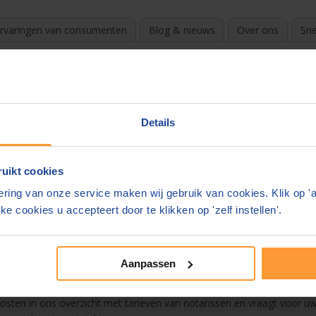
rvaringen van consumenten
Blog & nieuws
Over ons
Sne
en
?
k de beste en goedkoopste notaris. Door te vergelijken en gratis off
Details
e in uw mail.
uikt cookies
s overzicht
ring van onze service maken wij gebruik van cookies. Klik op '
 Drunen
ke cookies u accepteert door te klikken op 'zelf instellen'.
stament
Aanpassen
n. De notaris mag zelf zijn tarieven bepalen. Deze kunnen enorm vers
 kosten in ons overzicht met tarieven van notarissen en vraagt voor uw 