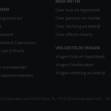
MEER WETEN
AKEN
Over huis en hypotheek
ngscontract
Over persoon en familie
t
Over stichting en bedrijf
stament
Over offerte notaris
stament 2 personen
VEELGESTELDE VRAGEN
g van Erfrecht
Vragen huis en hypotheek
g
Vragen familiezaken
e voorwaarden
Vragen stichting en bedrijf
chapsvoorwaarden
 (onderdeel van DGN) Nes 76, 1012 KE Amsterdam KvK - 30