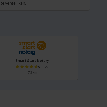
te vergelijken.
Smart Start Notary
9,1
(122)
7,3 km