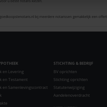
 voor u beste notaris kiezen.
oedkoopstenotaris.nl bij meerdere notarissen gemakkelijk een offert
YPOTHEEK
STICHTING & BEDRIJF
 en Levering
BV oprichten
k en Testament
Stichting oprichten
 en Samenlevingscontract
Statutenwijziging
k
Aandelenoverdracht
akte