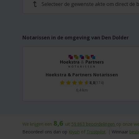
Selecteer de gewenste akte om direct de b
↩
Notarissen in de omgeving van Den Dolder
Hoekstra & Partners Notarissen
8,8
(174)
6,4 km
8,6
We krijgen een
uit
59.863
beoordelingen
op onze web
Beoordeel ons dan op
Kiyoh
of
Trustpilot
. |
Winnaar
best