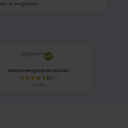
er te vergelijken.
BolscherBrugDeijl Notarissen
8,7
(77)
10,9 km