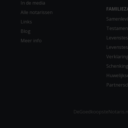
In de media
FAMILIEZ
Alle notarissen
Samenlevi
Links
Testamen
Blog
Levenste
Meer info
Levenste
Verklarin
Schenkin
Huwelijks
Partners
DeGoedkoopsteNotaris.nl