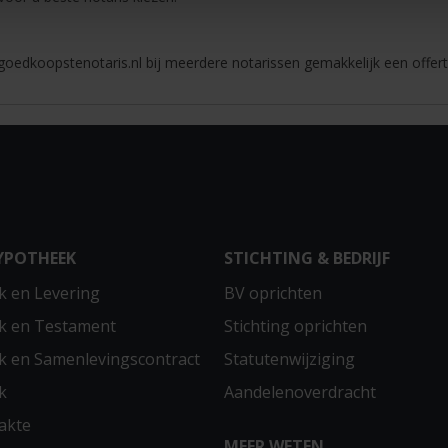
oedkoopstenotaris.nl bij meerdere notarissen gemakkelijk een offert
YPOTHEEK
STICHTING & BEDRIJF
 en Levering
BV oprichten
k en Testament
Stichting oprichten
 en Samenlevingscontract
Statutenwijziging
k
Aandelenoverdracht
akte
MEER WETEN