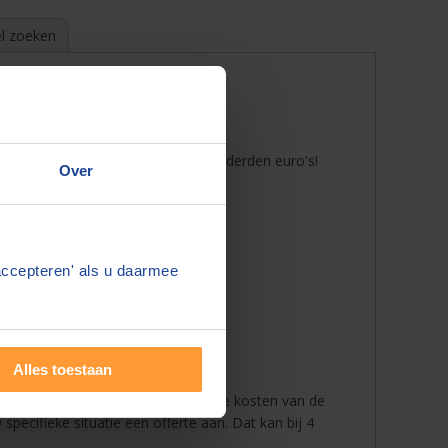
l zoeken
ertes aan te vragen bespaart u honderden euro's!
Over
accepteren' als u daarmee
Alles toestaan
chillen. Daarom is het verstandig de kosten van de
specifieke situatie een offerte aan. Dat kan bij 4