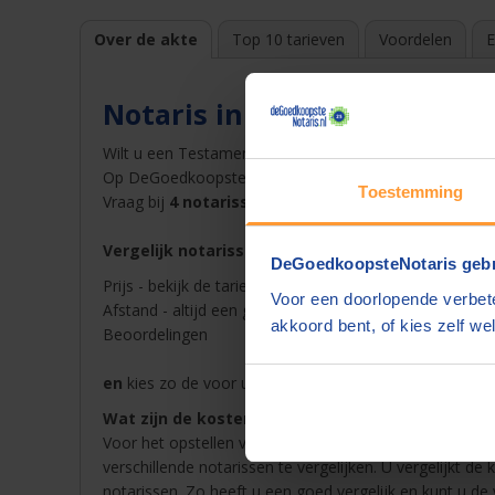
Over de akte
Top 10 tarieven
Voordelen
E
Notaris in Den Dolder
Wilt u een Testament opstellen bij een notaris in
Den 
Op DeGoedkoopsteNotaris.nl vindt u snel en gemakkelij
Toestemming
Vraag bij
4 notarissen een offerte
op en ontvang dez
Vergelijk notarissen in Den Dolder op
DeGoedkoopsteNotaris gebr
Prijs - bekijk de tarieven van de notaris in Den Dolder 
Voor een doorlopende verbete
Afstand - altijd een goedkope notaris in de buurt van
akkoord bent, of kies zelf wel
Beoordelingen
en
kies zo de voor u beste notaris in Den Dolder voo
Wat zijn de kosten van een notaris in Den Dolder
Voor het opstellen van een akte betaalt u notariskoste
verschillende notarissen te vergelijken. U vergelijkt de
notarissen. Zo heeft u een goed vergelijk en kunt u de