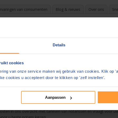
rvaringen van consumenten
Blog & nieuws
Over ons
Sne
Dolder
?
k de beste en goedkoopste notaris. Door te vergelijken en gratis off
Details
e in uw mail.
uikt cookies
in ons overzicht
ring van onze service maken wij gebruik van cookies. Klik op '
 Den Dolder
ke cookies u accepteert door te klikken op 'zelf instellen'.
r Testament
Aanpassen
?
n. De notaris mag zelf zijn tarieven bepalen. Deze kunnen enorm vers
 kosten in ons overzicht met tarieven van notarissen en vraagt voor uw 
 voor u beste notaris kiezen.