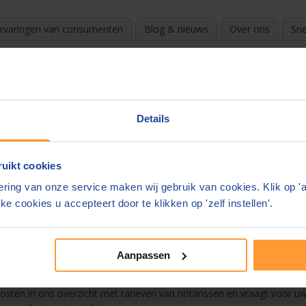
rvaringen van consumenten
Blog & nieuws
Over ons
Sne
e
?
k de beste en goedkoopste notaris. Door te vergelijken en gratis off
Details
e in uw mail.
uikt cookies
 overzicht
ring van onze service maken wij gebruik van cookies. Klik op '
 Bunde
ke cookies u accepteert door te klikken op 'zelf instellen'.
tament
Aanpassen
n. De notaris mag zelf zijn tarieven bepalen. Deze kunnen enorm vers
 kosten in ons overzicht met tarieven van notarissen en vraagt voor uw 