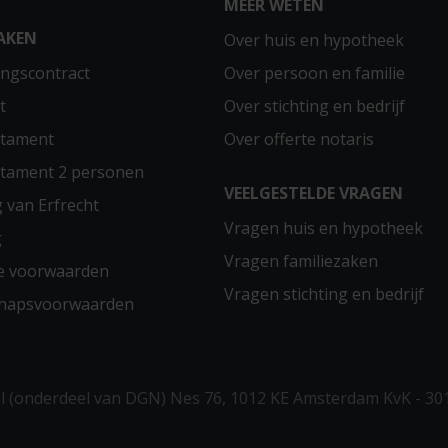
MEER WETEN
AKEN
Over huis en hypotheek
ngscontract
Over persoon en familie
t
Over stichting en bedrijf
stament
Over offerte notaris
stament 2 personen
VEELGESTELDE VRAGEN
g van Erfrecht
Vragen huis en hypotheek
g
Vragen familiezaken
e voorwaarden
Vragen stichting en bedrijf
chapsvoorwaarden
 (onderdeel van DGN) Nes 76, 1012 KE Amsterdam KvK - 30