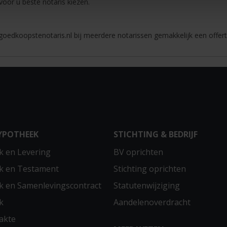
 voor u beste notaris kiezen.
oedkoopstenotaris.nl bij meerdere notarissen gemakkelijk een offert
YPOTHEEK
STICHTING & BEDRIJF
 en Levering
BV oprichten
k en Testament
Stichting oprichten
 en Samenlevingscontract
Statutenwijziging
k
Aandelenoverdracht
akte