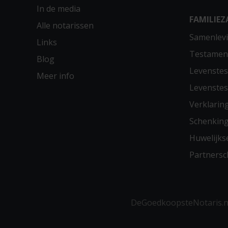
In de media
FAMILIEZ
Alle notarissen
Samenlevi
Links
Testamen
Blog
Levenste
Meer info
Levenste
Verklarin
Schenkin
Huwelijks
Partners
DeGoedkoopsteNotaris.nl