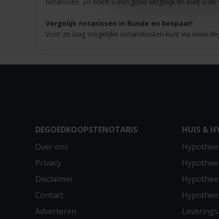
notarissen. Zo heeft u een goed vergelijk en kunt u de
Vergelijk notarissen in Bunde en bespaar!
Voor zo laag mogelijke notariskosten kunt via www.deg
DEGOEDKOOPSTENOTARIS
HUIS & H
Over ons
Hypotheek
Privacy
Hypothee
Disclaimer
Hypotheek
Contact
Hypothee
Adverteren
Leverings