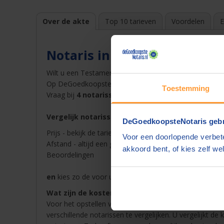
Over de akte
Top 10 tarieven
Voordelen
E
Notaris in Bunde
Wilt u een Testament opstellen bij een notaris in
Bund
Op DeGoedkoopsteNotaris.nl vindt u snel en gemakkelij
Toestemming
Vraag bij
4 notarissen een offerte
op en ontvang dez
Vergelijk notarissen in Bunde op
DeGoedkoopsteNotaris gebr
Prijs - bekijk de tarieven van de notaris in Bunde in ons
Voor een doorlopende verbete
Afstand - altijd een goedkope notaris in de buurt van
akkoord bent, of kies zelf wel
Beoordelingen
en
kies zo de voor u beste notaris in Bunde voor Tes
Wat zijn de kosten van een notaris in Bunde?
Voor het opstellen van een akte betaalt u notariskoste
verschillende notarissen te vergelijken. U vergelijkt de