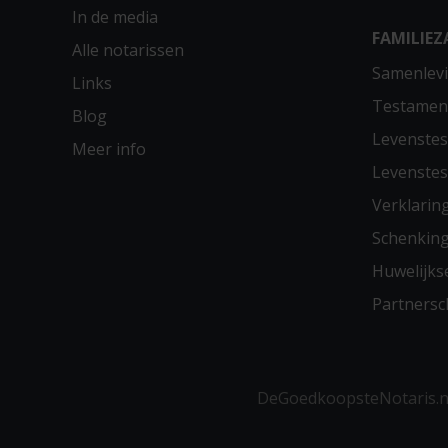
In de media
FAMILIEZ
Alle notarissen
Samenlevi
Links
Testamen
Blog
Levenste
Meer info
Levenste
Verklarin
Schenkin
Huwelijks
Partners
DeGoedkoopsteNotaris.nl