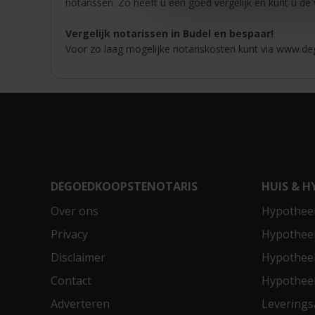
notarissen. Zo heeft u een goed vergelijk en kunt u de
Vergelijk notarissen in Budel en bespaar!
Voor zo laag mogelijke notariskosten kunt via www.deg
DEGOEDKOOPSTENOTARIS
HUIS & H
Over ons
Hypotheek
Privacy
Hypothee
Disclaimer
Hypotheek
Contact
Hypothee
Adverteren
Leverings