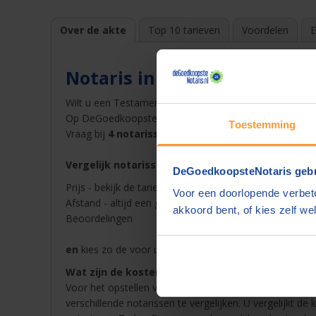
Over de akte
Top 10 tarieven
Voordelen
E
Notaris in Budel
Wilt u een Testament opstellen bij een notaris in
Bude
Op DeGoedkoopsteNotaris.nl vindt u snel en gemakkelij
Toestemming
Vraag bij
4 notarissen een offerte
op en ontvang dez
Vergelijk notarissen in Budel op
DeGoedkoopsteNotaris gebr
Prijs - bekijk de tarieven van de notaris in Budel in ons
Voor een doorlopende verbete
Afstand - altijd een goedkope notaris in de buurt van 
akkoord bent, of kies zelf wel
Beoordelingen
en
kies zo de voor u beste notaris in Budel voor Test
Wat zijn de kosten van een notaris in Budel?
Voor het opstellen van een akte betaalt u notariskoste
verschillende notarissen te vergelijken. U vergelijkt de