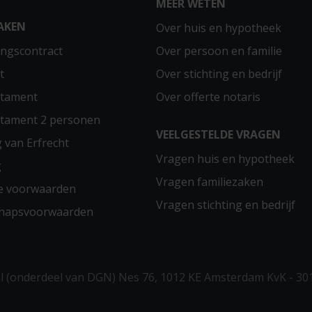
MEER WETEN
AKEN
Over huis en hypotheek
ngscontract
Over persoon en familie
t
Over stichting en bedrijf
stament
Over offerte notaris
stament 2 personen
VEELGESTELDE VRAGEN
g van Erfrecht
Vragen huis en hypotheek
g
Vragen familiezaken
e voorwaarden
Vragen stichting en bedrijf
chapsvoorwaarden
 (onderdeel van DGN) Nes 76, 1012 KE Amsterdam KvK - 30