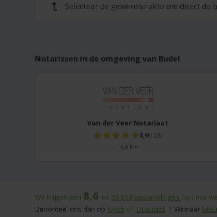
Selecteer de gewenste akte om direct de b
↩
Notarissen in de omgeving van Budel
Van der Veer Notariaat
8,9
(128)
16,6 km
8,6
We krijgen een
uit
59.850
beoordelingen
op onze web
Beoordeel ons dan op
Kiyoh
of
Trustpilot
. |
Winnaar
best