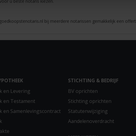
 voor u beste notaris kiezen.
oedkoopstenotaris.nl bij meerdere notarissen gemakkelijk een offert
YPOTHEEK
STICHTING & BEDRIJF
 en Levering
BV oprichten
k en Testament
Stichting oprichten
 en Samenlevingscontract
Statutenwijziging
k
Aandelenoverdracht
akte