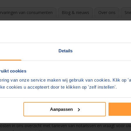
rvaringen van consumenten
Blog & nieuws
Over ons
Sne
l
?
k de beste en goedkoopste notaris. Door te vergelijken en gratis off
Details
e in uw mail.
uikt cookies
 overzicht
ring van onze service maken wij gebruik van cookies. Klik op '
Budel
ke cookies u accepteert door te klikken op 'zelf instellen'.
ament
Aanpassen
n. De notaris mag zelf zijn tarieven bepalen. Deze kunnen enorm vers
 kosten in ons overzicht met tarieven van notarissen en vraagt voor uw 