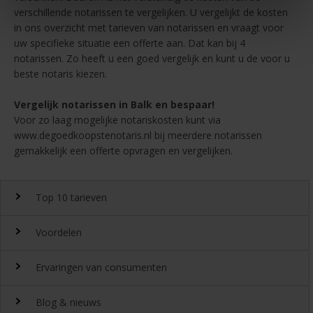
verschillende notarissen te vergelijken. U vergelijkt de kosten
in ons overzicht met tarieven van notarissen en vraagt voor
uw specifieke situatie een offerte aan. Dat kan bij 4
notarissen. Zo heeft u een goed vergelijk en kunt u de voor u
beste notaris kiezen.
Vergelijk notarissen in Balk en bespaar!
Voor zo laag mogelijke notariskosten kunt via
www.degoedkoopstenotaris.nl bij meerdere notarissen
gemakkelijk een offerte opvragen en vergelijken.
Top 10 tarieven
Voordelen
Top 10 notaristarieven
Ervaringen van consumenten
Snel en gemakkelijk landelijk de
notariskosten
vergelijken.
Waarom
Blog & nieuws
DeGoedkoopsteNotaris.nl?