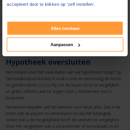
8,6
accepteert door te klikken op 'zelf instellen'.
We krijgen een
uit
59.863
beoordelingen
op onze
website. Geeft u liever ergens anders feedback?
Beoordeel ons dan op
Kiyoh
of
Trustpilot
. |
Winnaar
beste
notarissite 2024
Alles toestaan
Over de akte
Aanpassen
Hypotheek oversluiten
Een notaris voor het oversluiten van uw hypotheek nodig? Op
DeGoedkoopsteNotaris.nl vindt u snel en eenvoudig de beste
en goedkoopste
notaris
bij u in de buurt! Door te vergelijken
en gratis offertes aan te vragen kunt u honderden euro's
besparen!
Notarissen bepalen zelf de tarieven voor deze akte. Dat is de
reden dat de prijzen zo uiteenlopen en wij het belangrijk
vinden dat u de mogelijkheid heeft de tarieven te vergelijken.
Voor het vergelijken vult u uw postcode of woonplaats in en