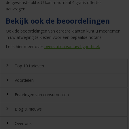
de gewenste akte. U kan maximaal 4 gratis offertes
aanvragen.
Bekijk ook de beoordelingen
Ook de beoordelingen van eerdere klanten kunt u meenemen
in uw afweging te kiezen voor een bepaalde notaris.
Lees hier meer over
oversluiten van uw hypotheek
Top 10 tarieven
Voordelen
Top 10 notaristarieven
Ervaringen van consumenten
Snel en gemakkelijk landelijk de
notariskosten
vergelijken.
Waarom
Blog & nieuws
DeGoedkoopsteNotaris.nl?
Ervaringen
Uitgeroepen tot beste
Over ons
notarissite 2022
Benieuwd naar de ervaring van andere bezoekers van