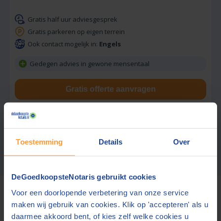
Gratis half uur adviesgesprek
Gratis parkeren op eigen terrein
Ook contact mogelijk in:
Engels
Gedegen advies in gewone mensentaal
Gratis offerte aanvragen
Stuur een bericht
Toestemming
Details
Over
Zoekresultaten 1 – 3 van 3
Meer notarissen?
Vergroot de straal.
DeGoedkoopsteNotaris gebruikt cookies
Voor deze tarieven gelden
gebruikelijke werkzaamheden.
De
Voor een doorlopende verbetering van onze service
bedragen zijn inclusief btw en
bijkomende kosten.
maken wij gebruik van cookies. Klik op 'accepteren' als u
daarmee akkoord bent, of kies zelf welke cookies u