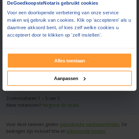
DeGoedkoopsteNotaris gebruikt cookies
9,1
Den Haag
(+16 km)
(
239
beoordelingen)
Voor een doorlopende verbetering van onze service
maken wij gebruik van cookies. Klik op 'accepteren' als u
Offerte gemiddeld binnen 1 werkdag
daarmee akkoord bent, of kies zelf welke cookies u
Gratis parkeren in de buurt
accepteert door te klikken op 'zelf instellen'.
Notaris die luistert en ontzorgt
Gratis offerte aanvragen
Alles toestaan
Stuur een bericht
Aanpassen
Zoekresultaten 1 – 5 van 5
Meer notarissen?
Vergroot de straal.
Voor deze tarieven gelden
gebruikelijke werkzaamheden.
De
bedragen zijn inclusief btw en
bijkomende kosten.