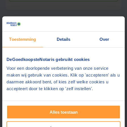
Vraag tarief op
Toestemming
Details
Over
Notariskantoor Astrid Mink
DeGoedkoopsteNotaris gebruikt cookies
n.v.t.
Emmen
(+12 km)
(0 beoordelingen)
Voor een doorlopende verbetering van onze service
maken wij gebruik van cookies. Klik op 'accepteren' als u
daarmee akkoord bent, of kies zelf welke cookies u
accepteert door te klikken op 'zelf instellen'.
Gratis offerte aanvragen
Stuur een bericht
Alles toestaan