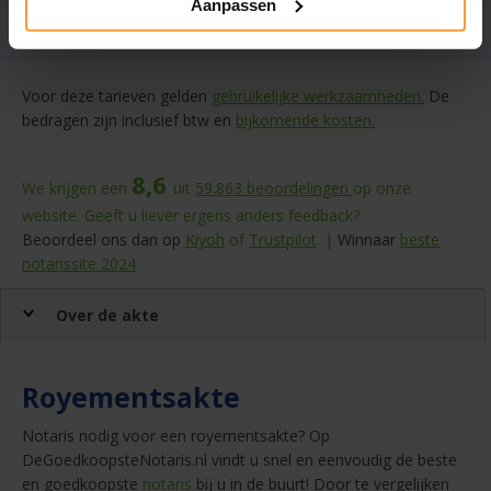
Zoekresultaten 1 – 5 van 5
Aanpassen
Meer notarissen?
Vergroot de straal.
Voor deze tarieven gelden
gebruikelijke werkzaamheden.
De
bedragen zijn inclusief btw en
bijkomende kosten.
8,6
We krijgen een
uit
59.863
beoordelingen
op onze
website. Geeft u liever ergens anders feedback?
Beoordeel ons dan op
Kiyoh
of
Trustpilot
. |
Winnaar
beste
notarissite 2024
Over de akte
Royementsakte
Notaris nodig voor een royementsakte? Op
DeGoedkoopsteNotaris.nl vindt u snel en eenvoudig de beste
en goedkoopste
notaris
bij u in de buurt! Door te vergelijken