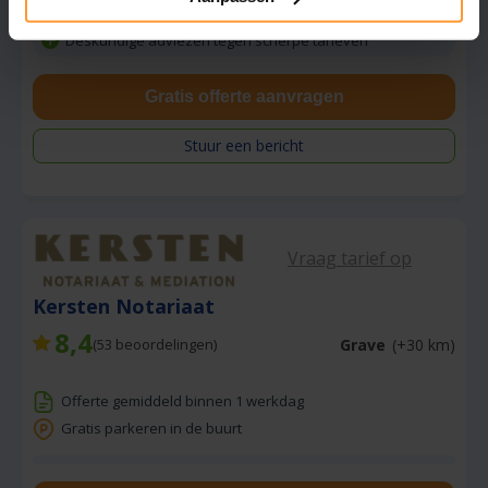
Deskundige adviezen tegen scherpe tarieven
Gratis offerte aanvragen
Stuur een bericht
Vraag tarief op
Kersten Notariaat
8,4
Grave
(+30 km)
(
53
beoordelingen)
Offerte gemiddeld binnen 1 werkdag
Gratis parkeren in de buurt