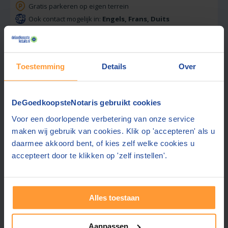
Gratis parkeren op eigen terrein
Ook contact mogelijk in:
Engels, Frans, Duits
Bekwaam, deskundig en persoonlijk
Gratis offerte aanvragen
Toestemming
Details
Over
Stuur een bericht
DeGoedkoopsteNotaris gebruikt cookies
Voor een doorlopende verbetering van onze service
maken wij gebruik van cookies. Klik op 'accepteren' als u
Beste prijs via ons:
800,-
daarmee akkoord bent, of kies zelf welke cookies u
accepteert door te klikken op 'zelf instellen'.
Van Eldik & Van Eldik Notarissen
8,5
Malden
(+28 km)
(
250
beoordelingen)
Alles toestaan
Offerte gemiddeld binnen 1 werkdag
Aanpassen
Gratis parkeren op eigen terrein