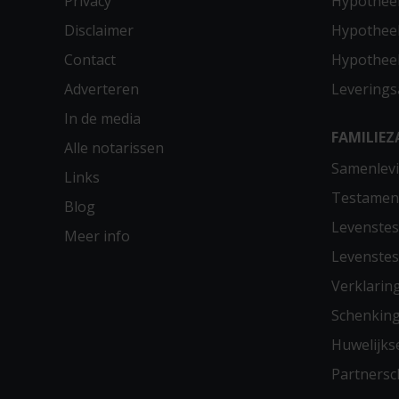
Privacy
Hypothee
Disclaimer
Hypotheek
Contact
Hypothee
Adverteren
Leverings
In de media
FAMILIEZ
Alle notarissen
Samenlevi
Links
Testamen
Blog
Levenste
Meer info
Levenste
Verklarin
Schenkin
Huwelijks
Partners