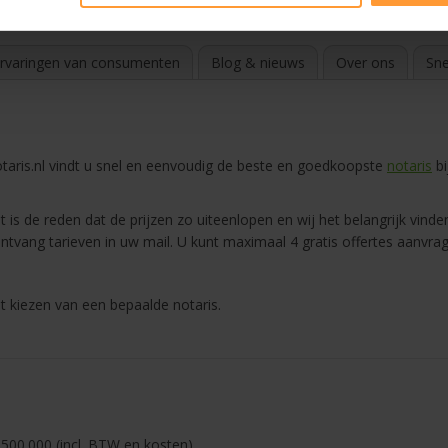
e notarissite 2024
rvaringen van consumenten
Blog & nieuws
Over ons
Sne
aris.nl vindt u snel en eenvoudig de beste en goedkoopste
notaris
bi
 is de reden dat de prijzen zo uiteenlopen en wij het belangrijk vinden
ntvang tarieven in uw mail. U kunt maximaal 4 gratis offertes aanvra
t kiezen van een bepaalde notaris.
500.000 (incl. BTW en kosten)