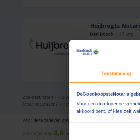
Huijbregts Notar
Den Bosch
(+17 km)
Offerte gemiddeld bi
Ook contact mogelijk i
Cliëntgericht, aantrek
Toestemming
DeGoedkoopsteNotaris gebr
Zoekresultaten 1 – 5 van 5
Meer notarissen?
Vergroot de straal.
Voor een doorlopende verbete
akkoord bent, of kies zelf wel
Voor deze tarieven gelden
gebruikelijke werkzaamheden.
D
8,6
We krijgen een
uit
59.863
beoordelingen
op onze web