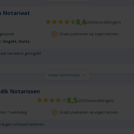
 Notariaat
8,6
(
34
beoordelingen)
sgesprek
Gratis parkeren op eigen terrein
n:
Engels, Duits
 naar uw wens geregeld
meer informatie
ldik Notarissen
8,5
(
250
beoordelingen)
nnen 1 werkdag
Gratis parkeren op eigen terrein
 tegen scherpe tarieven