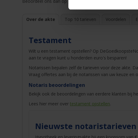
Beoordeel ons dan op
Kiyoh
of
Trustpilot
. |
Winnaar
best
Over de akte
Top 10 tarieven
Voordelen
E
Testament
Wilt u een testament opstellen? Op DeGoedkoopsteNot
aan te vragen kunt u honderden euro's besparen!
Notarissen bepalen zelf de tarieven voor deze akte. Dat
Vraag offertes aan bij de notarissen van uw keuze en o
Notaris beoordelingen
Bekijk ook de beoordelingen van eerdere klanten bij he
Lees hier meer over
testament opstellen
.
Nieuwste notaristarieven
Hypotheek en leveringsakte bij een koopsom van € 