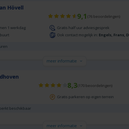
an Hövell
9,1
(
76
beoordelingen)
nnen 1 werkdag
Gratis half uur adviesgesprek
 buurt
Ook contact mogelijk in:
Engels, Frans, 
uren
meer informatie
ndhoven
8,3
(
170
beoordelingen)
Gratis parkeren op eigen terrein
beperkt beschikbaar
meer informatie