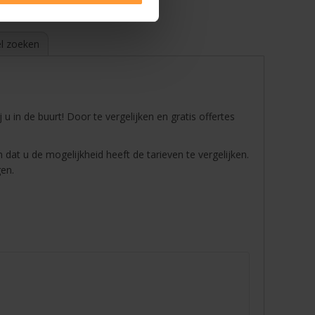
l zoeken
j u in de buurt! Door te vergelijken en gratis offertes
 dat u de mogelijkheid heeft de tarieven te vergelijken.
gen.