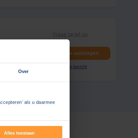
Vraag tarief op
Gratis offerte aanvragen
Stuur een bericht
Over
accepteren' als u daarmee
Alles toestaan