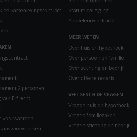
k en Testament
Stichting oprichten
 en Samenlevingscontract
Statutenwijziging
k
Aandelenoverdracht
akte
MEER WETEN
AKEN
Over huis en hypotheek
ngscontract
Over persoon en familie
t
Over stichting en bedrijf
stament
Over offerte notaris
stament 2 personen
VEELGESTELDE VRAGEN
g van Erfrecht
Vragen huis en hypotheek
g
Vragen familiezaken
e voorwaarden
Vragen stichting en bedrijf
chapsvoorwaarden