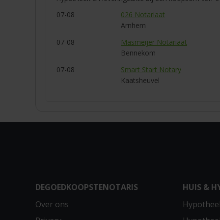
07-08
026 Notariaat
Arnhem
07-08
Masmeijer Notariaat
Bennekom
07-08
Smart Start Notary
Kaatsheuvel
DEGOEDKOOPSTENOTARIS
HUIS & H
Over ons
Hypotheek