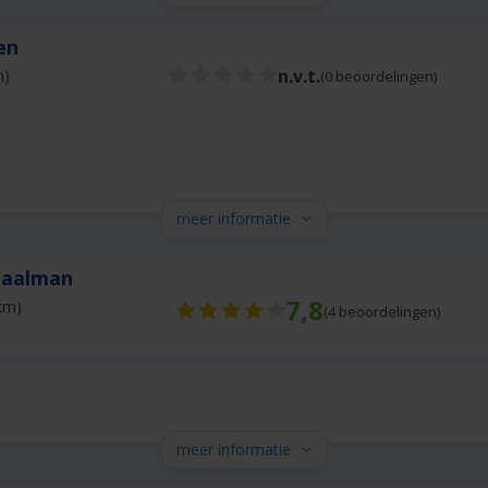
sen
n.v.t.
m)
(0 beoordelingen)
meer informatie
Baalman
7,8
km)
(
4
beoordelingen)
meer informatie