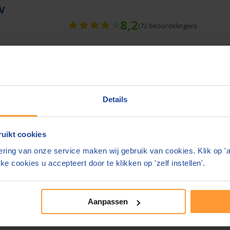
BV
8,2
(
72
beoordelingen)
meer informatie
Details
uikt cookies
e bedragen zijn inclusief btw en
bijkomende kosten.
ring van onze service maken wij gebruik van cookies. Klik op '
ke cookies u accepteert door te klikken op 'zelf instellen'.
site. Geeft u liever ergens anders feedback?
e notarissite 2024
Aanpassen
rvaringen van consumenten
Blog & nieuws
Over ons
Sne