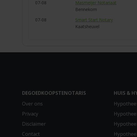
07-08
Masmeijer Notariaat
Bennekom
07-08
Smart Start Notary
Kaatsheuvel
DEGOEDKOOPSTENOTARIS
HUIS & H
Over ons
Hypotheek
Privacy
Hypothee
Disclaimer
Hypotheek
Contact
Hypothee