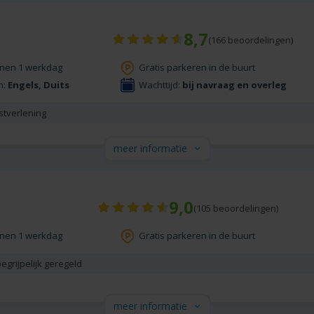
8,7
(
166
beoordelingen)
nnen 1 werkdag
Gratis parkeren in de buurt
n:
Engels, Duits
Wachttijd:
bij navraag en overleg
stverlening
meer informatie
9,0
(
105
beoordelingen)
nnen 1 werkdag
Gratis parkeren in de buurt
egrijpelijk geregeld
meer informatie