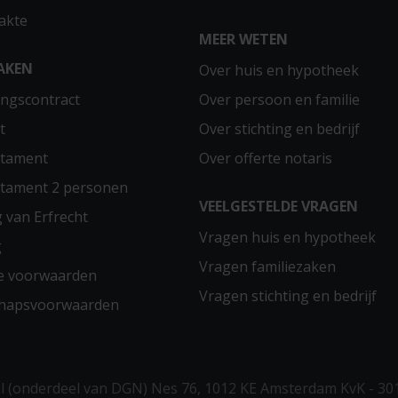
akte
MEER WETEN
AKEN
Over huis en hypotheek
ngscontract
Over persoon en familie
t
Over stichting en bedrijf
stament
Over offerte notaris
stament 2 personen
VEELGESTELDE VRAGEN
g van Erfrecht
Vragen huis en hypotheek
g
Vragen familiezaken
e voorwaarden
Vragen stichting en bedrijf
chapsvoorwaarden
 (onderdeel van DGN) Nes 76, 1012 KE Amsterdam KvK - 30