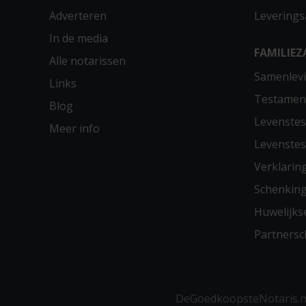
Adverteren
Leverings
In de media
FAMILIEZ
Alle notarissen
Samenlevi
Links
Testamen
Blog
Levenste
Meer info
Levenste
Verklarin
Schenkin
Huwelijks
Partners
DeGoedkoopsteNotaris.nl