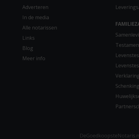
Adverteren
Leverings
In de media
FAMILIEZ
Alle notarissen
Samenlevi
Links
Testamen
Blog
Levenste
Meer info
Levenste
Verklarin
Schenkin
Huwelijks
Partners
DeGoedkoopsteNotaris.nl