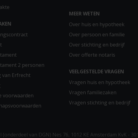
akte
MEER WETEN
AKEN
Over huis en hypotheek
ngscontract
Over persoon en familie
t
Over stichting en bedrijf
stament
Over offerte notaris
stament 2 personen
VEELGESTELDE VRAGEN
g van Erfrecht
Vragen huis en hypotheek
g
Vragen familiezaken
e voorwaarden
Vragen stichting en bedrijf
chapsvoorwaarden
 (onderdeel van DGN) Nes 76, 1012 KE Amsterdam KvK - 30