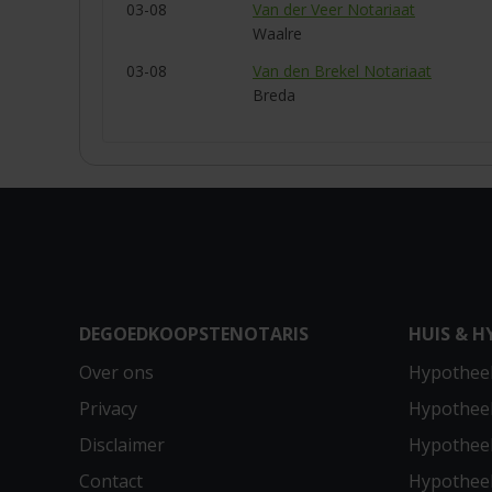
03-08
Van der Veer Notariaat
Waalre
03-08
Van den Brekel Notariaat
Breda
DEGOEDKOOPSTENOTARIS
HUIS & H
Over ons
Hypotheek
Privacy
Hypothee
Disclaimer
Hypotheek
Contact
Hypothee