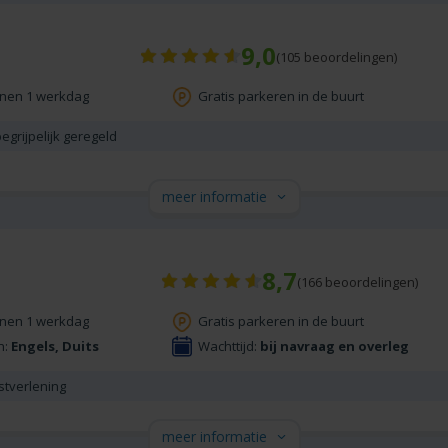
9,0
(
105
beoordelingen)
nnen 1 werkdag
Gratis parkeren in de buurt
egrijpelijk geregeld
meer informatie
8,7
(
166
beoordelingen)
nnen 1 werkdag
Gratis parkeren in de buurt
n:
Engels, Duits
Wachttijd:
bij navraag en overleg
stverlening
meer informatie