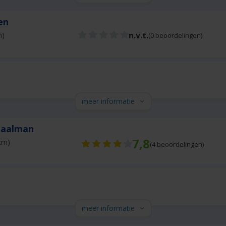
sen
n.v.t.
m)
(0 beoordelingen)
meer informatie
Baalman
7,8
km)
(
4
beoordelingen)
meer informatie