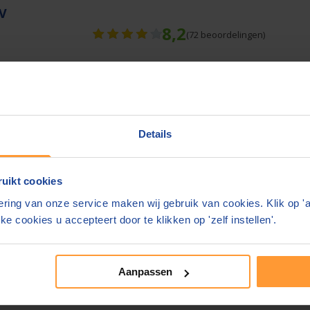
BV
8,2
(
72
beoordelingen)
meer informatie
Details
uikt cookies
e bedragen zijn inclusief btw en
bijkomende kosten.
ring van onze service maken wij gebruik van cookies. Klik op '
ke cookies u accepteert door te klikken op 'zelf instellen'.
site. Geeft u liever ergens anders feedback?
e notarissite 2024
Aanpassen
rvaringen van consumenten
Blog & nieuws
Over ons
Sne