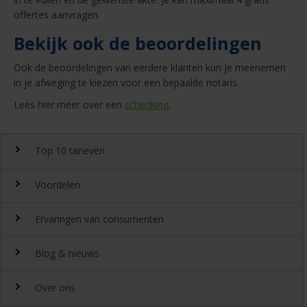
offertes aanvragen.
Bekijk ook de beoordelingen
Ook de beoordelingen van eerdere klanten kun je meenemen
in je afweging te kiezen voor een bepaalde notaris.
Lees hier meer over een
schenking
.
Top 10 tarieven
Voordelen
Top 10 notaristarieven
Ervaringen van consumenten
Snel en gemakkelijk landelijk de
notariskosten
vergelijken.
Waarom
Blog & nieuws
DeGoedkoopsteNotaris.nl?
Ervaringen
Uitgeroepen tot beste
Over ons
notarissite 2022
Benieuwd naar de ervaring van andere bezoekers van
Laatste nieuws
Beoordeeld met een 8,4 door onze klanten