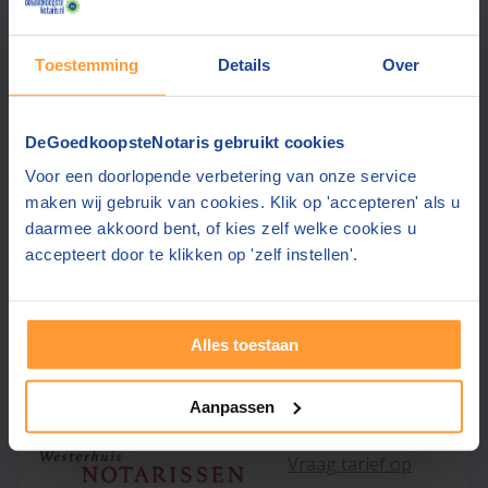
Vraag tarief op
Toestemming
Details
Over
Venekamp & Daams Notarissen
8,8
Papendrecht
(+7 km)
(
200
beoordelingen)
DeGoedkoopsteNotaris gebruikt cookies
Voor een doorlopende verbetering van onze service
Offerte gemiddeld binnen 2 werkdagen
maken wij gebruik van cookies. Klik op 'accepteren' als u
Gratis parkeren in de buurt
daarmee akkoord bent, of kies zelf welke cookies u
Ervaren team, goed geregeld
accepteert door te klikken op 'zelf instellen'.
Gratis offerte aanvragen
Alles toestaan
Stuur een bericht
Aanpassen
Vraag tarief op