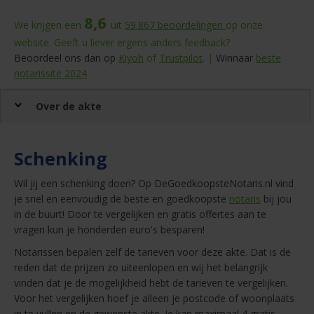
8,6
We krijgen een
uit
59.867
beoordelingen
op onze
website. Geeft u liever ergens anders feedback?
Beoordeel ons dan op
Kiyoh
of
Trustpilot
. |
Winnaar
beste
notarissite 2024
Over de akte
Schenking
Wil jij een schenking doen? Op DeGoedkoopsteNotaris.nl vind
je snel en eenvoudig de beste en goedkoopste
notaris
bij jou
in de buurt! Door te vergelijken en gratis offertes aan te
vragen kun je honderden euro's besparen!
Notarissen bepalen zelf de tarieven voor deze akte. Dat is de
reden dat de prijzen zo uiteenlopen en wij het belangrijk
vinden dat je de mogelijkheid hebt de tarieven te vergelijken.
Voor het vergelijken hoef je alleen je postcode of woonplaats
in te vullen en de gewenste akte. Je kan maximaal 4 gratis