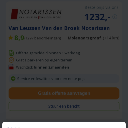
Beste prijs via ons:
1232,-
Van Leussen Van den Broek Notarissen
8,9
Molenaarsgraaf
(+14 km)
(
1297
beoordelingen)
Offerte gemiddeld binnen 1 werkdag
Gratis parkeren op eigen terrein
Wachttijd:
binnen 2 maanden
Service en kwaliteit voor een nette prijs
Gratis offerte aanvragen
Stuur een bericht