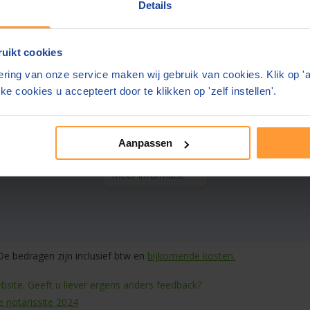
Details
meer informatie
uikt cookies
ms Notarissen
ring van onze service maken wij gebruik van cookies. Klik op '
8,8
(
200
beoordelingen)
ke cookies u accepteert door te klikken op 'zelf instellen'.
nnen 2 werkdagen
Gratis parkeren in de buurt
geregeld
Aanpassen
meer informatie
e bedragen zijn inclusief btw en
bijkomende kosten.
site. Geeft u liever ergens anders feedback?
e notarissite 2024