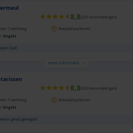
Vermeul
8,8
(
232
beoordelingen)
nnen 1 werkdag
Betaald parkeren
n:
Engels
erdam Zuid
meer informatie
tarissen
8,8
(
330
beoordelingen)
nnen 1 werkdag
Betaald parkeren
n:
Engels
ewoon goed geregeld