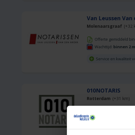
Van Leussen Van 
Molenaarsgraaf
(+32 
Offerte gemiddeld bi
Wachttijd:
binnen 2 
Service en kwaliteit v
010NOTARIS
Rotterdam
(+31 km)
Offerte gemiddeld bi
Gratis parkeren op ei
Full service notarisk