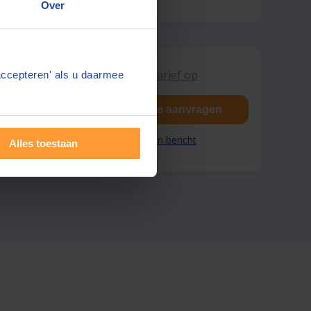
Over
Vraag tarief op
accepteren' als u daarmee
Gratis offerte aanvragen
Stuur een bericht
Alles toestaan