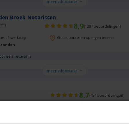
meer informatie
den Broek Notarissen
8,9
km)
(
1297
beoordelingen)
nnen 1 werkdag
Gratis parkeren op eigen terrein
maanden
oor een nette prijs
meer informatie
8,7
(
454
beoordelingen)
nnen 1 werkdag
Gratis half uur adviesgesprek
gen terrein
Ook contact mogelijk in:
Engels
antoor