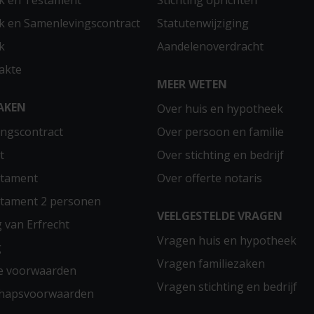
k en Testament
Stichting oprichten
 en Samenlevingscontract
Statutenwijziging
k
Aandelenoverdracht
akte
MEER WETEN
AKEN
Over huis en hypotheek
ngscontract
Over persoon en familie
t
Over stichting en bedrijf
stament
Over offerte notaris
stament 2 personen
VEELGESTELDE VRAGEN
g van Erfrecht
Vragen huis en hypotheek
g
Vragen familiezaken
e voorwaarden
Vragen stichting en bedrijf
chapsvoorwaarden