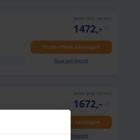
Beste prijs via ons:
1472,-
Gratis offerte aanvragen
Stuur een bericht
Beste prijs via ons:
1672,-
Gratis offerte aanvragen
Stuur een bericht