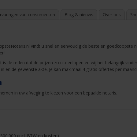
rvaringen van consumenten
Blog & nieuws
Over ons
Sne
steNotaris.nl vindt u snel en eenvoudig de beste en goedkoopste notar
en!
 is de reden dat de prijzen zo uiteenlopen en wij het belangrijk vinden
 in en de gewenste akte. Je kan maximaal 4 gratis offertes per maan
n
nemen in uw afweging te kiezen voor een bepaalde notaris.
500.000 (incl. BTW en kosten)