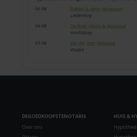
06-08
Bakker & Neve Notarissen
Leiderdorp
04-08
De Boer Advies & Notariaat
Hoofddorp
03-08
Van der Veer Notariaat
Waalre
DEGOEDKOOPSTENOTARIS
HUIS & H
Over ons
Hypotheek