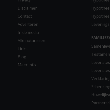
Privacy
Hypothee
Disclaimer
Hypotheek
Contact
Hypothee
Adverteren
Leverings
In de media
FAMILIEZ
Alle notarissen
Samenlevi
Links
Testamen
Blog
Levenste
Meer info
Levenste
Verklarin
Schenkin
Huwelijks
Partners