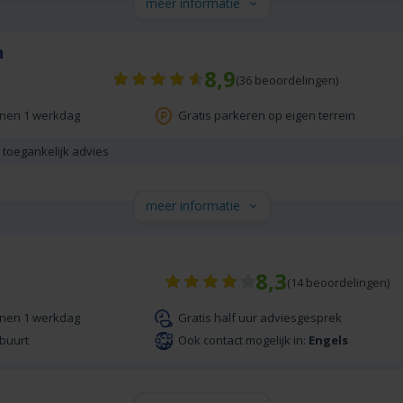
meer informatie
n
8,9
(
36
beoordelingen)
nnen 1 werkdag
Gratis parkeren op eigen terrein
 toegankelijk advies
meer informatie
8,3
(
14
beoordelingen)
nnen 1 werkdag
Gratis half uur adviesgesprek
 buurt
Ook contact mogelijk in:
Engels