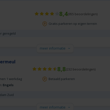
8,4
(
955
beoordelingen)
Gratis parkeren op eigen terrein
er geregeld
meer informatie
Vermeul
8,8
(
232
beoordelingen)
nnen 1 werkdag
Betaald parkeren
n:
Engels
erdam Zuid
meer informatie