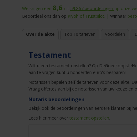
8,6
We krijgen een
uit
59.867
beoordelingen
op onze web
Beoordeel ons dan op
Kiyoh
of
Trustpilot
. |
Winnaar
best
Over de akte
Top 10 tarieven
Voordelen
E
Testament
Wilt u een testament opstellen? Op DeGoedkoopsteNot
aan te vragen kunt u honderden euro's besparen!
Notarissen bepalen zelf de tarieven voor deze akte. Dat
Vraag offertes aan bij de notarissen van uw keuze en o
Notaris beoordelingen
Bekijk ook de beoordelingen van eerdere klanten bij he
Lees hier meer over
testament opstellen
.