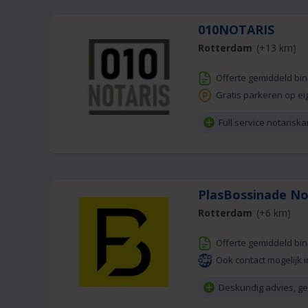
010NOTARIS
Rotterdam
(+13 km)
Offerte gemiddeld bi
Gratis parkeren op ei
Full service notarisk
PlasBossinade No
Rotterdam
(+6 km)
Offerte gemiddeld bi
Ook contact mogelijk i
Deskundig advies, g