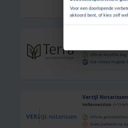
Ervaren team, goed 
Voor een doorlopende verbete
akkoord bent, of kies zelf wel
Notariskantoor T
Delft
(+18 km)
Offerte dezelfde dag
Ook contact mogelijk i
Verzijl Notarisse
Hellevoetsluis
(+19 km
Offerte gemiddeld bi
Gratis parkeren op ei