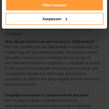
overzicht
Alles toestaan
Afstand - altijd een goedkope notaris in de buurt van
Zaltbommel
Beoordelingen
Aanpassen
en
kies zo de voor u beste notaris in Zaltbommel voor
Testament
Wat zijn de kosten van een notaris in Zaltbommel?
Voor het opstellen van een akte betaalt u notariskosten. De
notaris mag zelf zijn tarieven bepalen. Deze kunnen enorm
verschillen. Daarom is het verstandig de kosten van de
verschillende notarissen te vergelijken. U vergelijkt de kosten
in ons overzicht met tarieven van notarissen en vraagt voor
uw specifieke situatie een offerte aan. Dat kan bij 4
notarissen. Zo heeft u een goed vergelijk en kunt u de voor u
beste notaris kiezen.
Vergelijk notarissen in Zaltbommel en bespaar!
Voor zo laag mogelijke notariskosten kunt via
www.degoedkoopstenotaris.nl bij meerdere notarissen