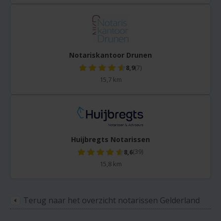
Notariskantoor Drunen
8,9
(7)
15,7 km
Huijbregts Notarissen
8,6
(39)
15,8 km
Terug naar het overzicht notarissen Gelderland