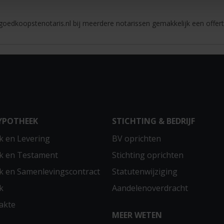
oedkoopstenotaris.nl bij meerdere notarissen gemakkelijk een offert
YPOTHEEK
STICHTING & BEDRIJF
 en Levering
BV oprichten
k en Testament
Stichting oprichten
 en Samenlevingscontract
Statutenwijziging
k
Aandelenoverdracht
akte
MEER WETEN