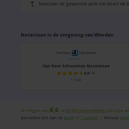
Selecteer de gewenste akte om direct de b
↩
Notarissen in de omgeving van Wierden
Van Goor Schuurman Notarissen
9,0
(18)
1,7 km
8,6
We krijgen een
uit
59.863
beoordelingen
op onze web
Beoordeel ons dan op
Kiyoh
of
Trustpilot
. |
Winnaar
best