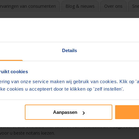
rvaringen van consumenten
Blog & nieuws
Over ons
Sne
den
?
k de beste en goedkoopste notaris. Door te vergelijken en gratis off
Details
e in uw mail.
uikt cookies
ns overzicht
ring van onze service maken wij gebruik van cookies. Klik op '
Wierden
ke cookies u accepteert door te klikken op 'zelf instellen'.
estament
Aanpassen
n. De notaris mag zelf zijn tarieven bepalen. Deze kunnen enorm vers
 kosten in ons overzicht met tarieven van notarissen en vraagt voor uw 
 voor u beste notaris kiezen.