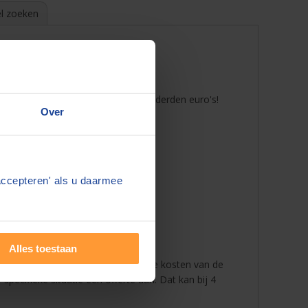
l zoeken
ertes aan te vragen bespaart u honderden euro's!
Over
accepteren' als u daarmee
Alles toestaan
chillen. Daarom is het verstandig de kosten van de
specifieke situatie een offerte aan. Dat kan bij 4