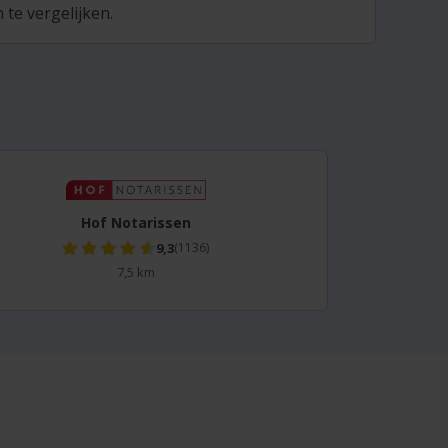
te vergelijken.
Hof Notarissen
9,3
(1136)
7,5 km