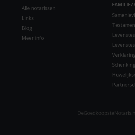
FAMILIEZ
Alle notarissen
Samenlevi
Links
Testamen
Blog
Levenste
Meer info
Levenste
Verklarin
Schenkin
Huwelijks
Partners
DeGoedkoopsteNotaris.nl