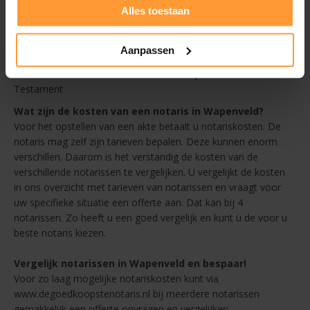
Alles toestaan
Afstand - altijd een goedkope notaris in de buurt van
Wapenveld
Beoordelingen
Aanpassen
en
kies zo de voor u beste notaris in Wapenveld voor
Testament
Wat zijn de kosten van een notaris in Wapenveld?
Voor het opstellen van een akte betaalt u notariskosten. De
notaris mag zelf zijn tarieven bepalen. Deze kunnen enorm
verschillen. Daarom is het verstandig de kosten van de
verschillende notarissen te vergelijken. U vergelijkt de kosten
in ons overzicht met tarieven van notarissen en vraagt voor
uw specifieke situatie een offerte aan. Dat kan bij 4
notarissen. Zo heeft u een goed vergelijk en kunt u de voor u
beste notaris kiezen.
Vergelijk notarissen in Wapenveld en bespaar!
Voor zo laag mogelijke notariskosten kunt via
www.degoedkoopstenotaris.nl bij meerdere notarissen
gemakkelijk een offerte opvragen en vergelijken.