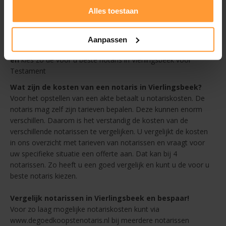
overzicht
Alles toestaan
Afstand - altijd een goedkope notaris in de buurt van
Vierlingsbeek
Beoordelingen
Aanpassen
en
kies zo de voor u beste notaris in Vierlingsbeek voor
Testament
Wat zijn de kosten van een notaris in Vierlingsbeek?
Voor het opstellen van een akte betaalt u notariskosten. De
notaris mag zelf zijn tarieven bepalen. Deze kunnen enorm
verschillen. Daarom is het verstandig de kosten van de
verschillende notarissen te vergelijken. U vergelijkt de kosten
in ons overzicht met tarieven van notarissen en vraagt voor
uw specifieke situatie een offerte aan. Dat kan bij 4
notarissen. Zo heeft u een goed vergelijk en kunt u de voor u
beste notaris kiezen.
Vergelijk notarissen in Vierlingsbeek en bespaar!
Voor zo laag mogelijke notariskosten kunt via
www.degoedkoopstenotaris.nl bij meerdere notarissen