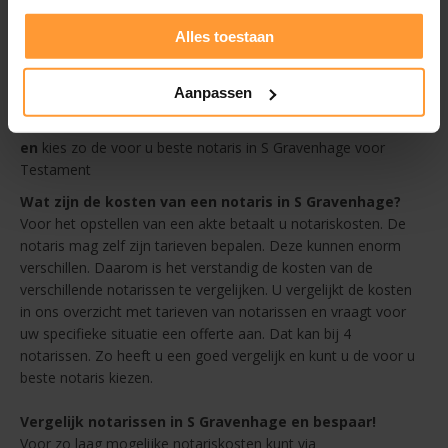
Prijs - bekijk de tarieven van de notaris in S Gravenhage in ons
Alles toestaan
overzicht
Afstand - altijd een goedkope notaris in de buurt van S
Gravenhage
Aanpassen
Beoordelingen
en
kies zo de voor u beste notaris in S Gravenhage voor
Testament
Wat zijn de kosten van een notaris in S Gravenhage?
Voor het opstellen van een akte betaalt u notariskosten. De
notaris mag zelf zijn tarieven bepalen. Deze kunnen enorm
verschillen. Daarom is het verstandig de kosten van de
verschillende notarissen te vergelijken. U vergelijkt de kosten
in ons overzicht met tarieven van notarissen en vraagt voor
uw specifieke situatie een offerte aan. Dat kan bij 4
notarissen. Zo heeft u een goed vergelijk en kunt u de voor u
beste notaris kiezen.
Vergelijk notarissen in S Gravenhage en bespaar!
Voor zo laag mogelijke notariskosten kunt via