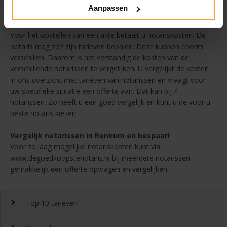
en
kies zo de voor u beste notaris in Renkum voor Testament
Aanpassen
Wat zijn de kosten van een notaris in Renkum?
Voor het opstellen van een akte betaalt u notariskosten. De
notaris mag zelf zijn tarieven bepalen. Deze kunnen enorm
verschillen. Daarom is het verstandig de kosten van de
verschillende notarissen te vergelijken. U vergelijkt de kosten
in ons overzicht met tarieven van notarissen en vraagt voor
uw specifieke situatie een offerte aan. Dat kan bij 4
notarissen. Zo heeft u een goed vergelijk en kunt u de voor u
beste notaris kiezen.
Vergelijk notarissen in Renkum en bespaar!
Voor zo laag mogelijke notariskosten kunt via
www.degoedkoopstenotaris.nl bij meerdere notarissen
gemakkelijk een offerte opvragen en vergelijken.
Top 10 tarieven