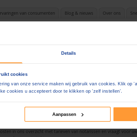
rvaringen van consumenten
Blog & nieuws
Over ons
Sne
pde
?
k de beste en goedkoopste notaris. Door te vergelijken en gratis off
Details
e in uw mail.
uikt cookies
ons overzicht
ring van onze service maken wij gebruik van cookies. Klik op '
 Liempde
ke cookies u accepteert door te klikken op 'zelf instellen'.
estament
Aanpassen
n. De notaris mag zelf zijn tarieven bepalen. Deze kunnen enorm vers
 kosten in ons overzicht met tarieven van notarissen en vraagt voor uw 