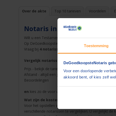
Over de akte
Top 10 tarieven
Voordelen
E
Notaris in Liempde
Wilt u een Testament opstellen bij een notaris in
Liem
Op DeGoedkoopsteNotaris.nl vindt u snel en gemakkelij
Toestemming
Vraag bij
4 notarissen een offerte
op en ontvang dez
Vergelijk notarissen in Liempde op
DeGoedkoopsteNotaris gebr
Prijs - bekijk de tarieven van de notaris in Liempde in 
Voor een doorlopende verbete
Afstand - altijd een goedkope notaris in de buurt van
akkoord bent, of kies zelf wel
Beoordelingen
en
kies zo de voor u beste notaris in Liempde voor T
Wat zijn de kosten van een notaris in Liempde?
Voor het opstellen van een akte betaalt u notariskoste
verschillende notarissen te vergelijken. U vergelijkt de