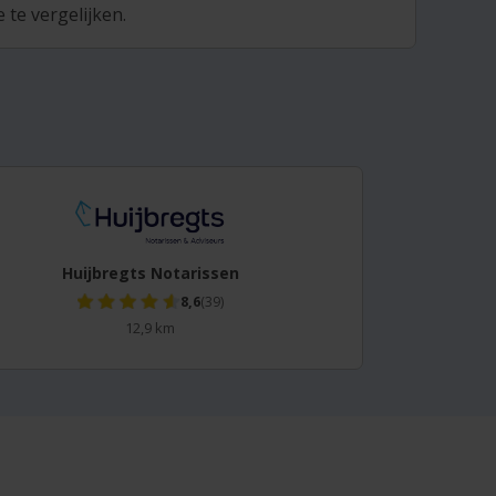
te vergelijken.
Huijbregts Notarissen
8,6
(39)
12,9 km