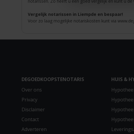
notarissen. Zo heeft u een goed vergelijk en kunt u de
Vergelijk notarissen in Liempde en bespaar!
Voor zo laag mogelijke notariskosten kunt via www.deg
DEGOEDKOOPSTENOTARIS
HUIS & H
Over ons
Hypotheek
Privacy
Hypothee
Disclaimer
Hypotheek
Contact
Hypothee
Adverteren
Leverings