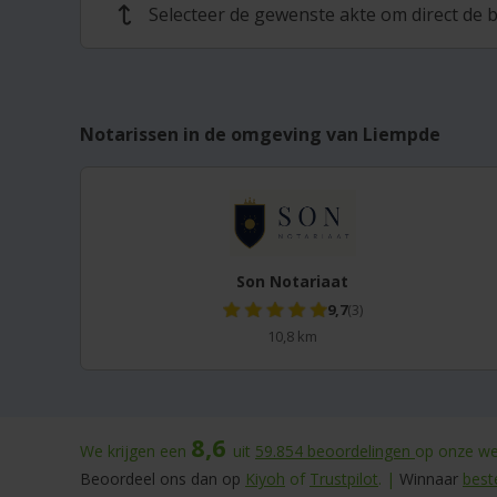
Selecteer de gewenste akte om direct de b
↩
Notarissen in de omgeving van Liempde
Son Notariaat
9,7
(3)
10,8 km
8,6
We krijgen een
uit
59.854
beoordelingen
op onze web
Beoordeel ons dan op
Kiyoh
of
Trustpilot
. |
Winnaar
best