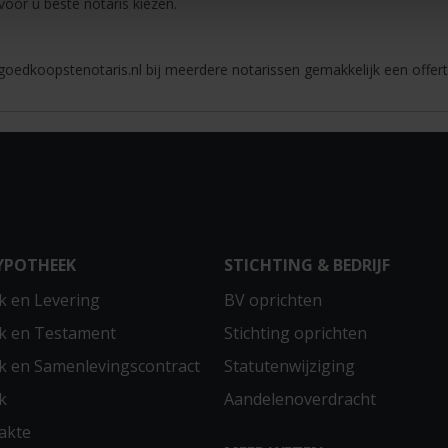
 voor u beste notaris kiezen.
oedkoopstenotaris.nl bij meerdere notarissen gemakkelijk een offert
YPOTHEEK
STICHTING & BEDRIJF
 en Levering
BV oprichten
k en Testament
Stichting oprichten
 en Samenlevingscontract
Statutenwijziging
k
Aandelenoverdracht
akte