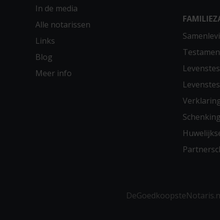
In de media
FAMILIEZ
Alle notarissen
Samenlevi
Links
Testamen
Blog
Levenste
Meer info
Levenste
Verklarin
Schenkin
Huwelijks
Partners
DeGoedkoopsteNotaris.nl