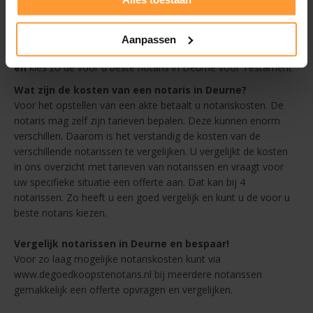
overzicht
Afstand - altijd een goedkope notaris in de buurt van Deurne
Beoordelingen
Aanpassen
en
kies zo de voor u beste notaris in Deurne voor Testament
Wat zijn de kosten van een notaris in Deurne?
Voor het opstellen van een akte betaalt u notariskosten. De
notaris mag zelf zijn tarieven bepalen. Deze kunnen enorm
verschillen. Daarom is het verstandig de kosten van de
verschillende notarissen te vergelijken. U vergelijkt de kosten
in ons overzicht met tarieven van notarissen en vraagt voor
uw specifieke situatie een offerte aan. Dat kan bij 4
notarissen. Zo heeft u een goed vergelijk en kunt u de voor u
beste notaris kiezen.
Vergelijk notarissen in Deurne en bespaar!
Voor zo laag mogelijke notariskosten kunt via
www.degoedkoopstenotaris.nl bij meerdere notarissen
gemakkelijk een offerte opvragen en vergelijken.