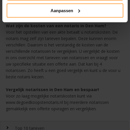
en
kies zo de voor u beste notaris in Den Ham voor
Aanpassen
Testament
Wat zijn de kosten van een notaris in Den Ham?
Voor het opstellen van een akte betaalt u notariskosten. De
notaris mag zelf zijn tarieven bepalen. Deze kunnen enorm
verschillen. Daarom is het verstandig de kosten van de
verschillende notarissen te vergelijken. U vergelijkt de kosten
in ons overzicht met tarieven van notarissen en vraagt voor
uw specifieke situatie een offerte aan. Dat kan bij 4
notarissen. Zo heeft u een goed vergelijk en kunt u de voor u
beste notaris kiezen.
Vergelijk notarissen in Den Ham en bespaar!
Voor zo laag mogelijke notariskosten kunt via
www.degoedkoopstenotaris.nl bij meerdere notarissen
gemakkelijk een offerte opvragen en vergelijken.
Top 10 tarieven