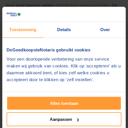
Voor deze tarieven gelden
gebruikelijke werkzaamheden.
De
bedragen zijn inclusief btw en
bijkomende kosten.
8,6
We krijgen een
uit
59.867
beoordelingen
op onze
Toestemming
Details
Over
website. Geeft u liever ergens anders feedback?
Beoordeel ons dan op
Kiyoh
of
Trustpilot
. |
Winnaar
beste
notarissite 2024
DeGoedkoopsteNotaris gebruikt cookies
Voor een doorlopende verbetering van onze service
Over de akte
maken wij gebruik van cookies. Klik op 'accepteren' als u
daarmee akkoord bent, of kies zelf welke cookies u
accepteert door te klikken op 'zelf instellen'.
Levenstestament
Op zoek naar een notaris voor een levenstestament? Op
DeGoedkoopsteNotaris.nl vindt u snel en eenvoudig de beste
Alles toestaan
en goedkoopste
notaris
bij u in de buurt! Door te vergelijken
en gratis offertes aan te vragen kunt u honderden euro's
besparen!
Aanpassen