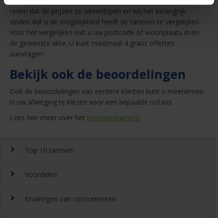
Notarissen bepalen zelf de tarieven voor deze akte. Dat is de
reden dat de prijzen zo uiteenlopen en wij het belangrijk
vinden dat u de mogelijkheid heeft de tarieven te vergelijken.
Voor het vergelijken vult u uw postcode of woonplaats in en
de gewenste akte. U kunt maximaal 4 gratis offertes
aanvragen.
Bekijk ook de beoordelingen
Ook de beoordelingen van eerdere klanten kunt u meenemen
in uw afweging te kiezen voor een bepaalde notaris.
Lees hier meer over het
levenstestament
.
Top 10 tarieven
Voordelen
Top 10 notaristarieven
Ervaringen van consumenten
Snel en gemakkelijk landelijk de
notariskosten
vergelijken.
Waarom