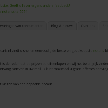
site. Geeft u liever ergens anders feedback?
e notarissite 2024
rvaringen van consumenten
Blog & nieuws
Over ons
Sne
aris.nl vindt u snel en eenvoudig de beste en goedkoopste
notaris
bi
 is de reden dat de prijzen zo uiteenlopen en wij het belangrijk vinden
ntvang tarieven in uw mail. U kunt maximaal 4 gratis offertes aanvra
t kiezen van een bepaalde notaris.