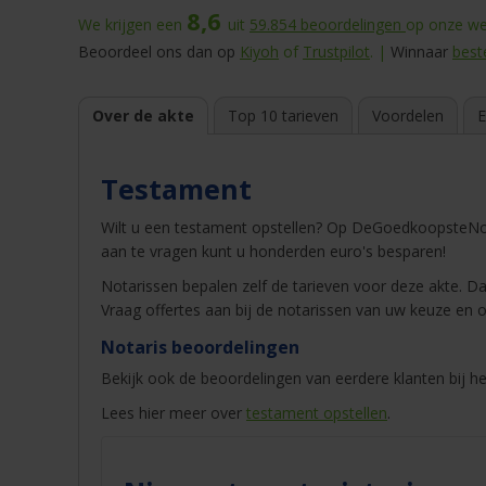
8,6
We krijgen een
uit
59.854
beoordelingen
op onze web
Beoordeel ons dan op
Kiyoh
of
Trustpilot
. |
Winnaar
best
Over de akte
Top 10 tarieven
Voordelen
E
Testament
Wilt u een testament opstellen? Op DeGoedkoopsteNot
aan te vragen kunt u honderden euro's besparen!
Notarissen bepalen zelf de tarieven voor deze akte. Dat
Vraag offertes aan bij de notarissen van uw keuze en o
Notaris beoordelingen
Bekijk ook de beoordelingen van eerdere klanten bij he
Lees hier meer over
testament opstellen
.