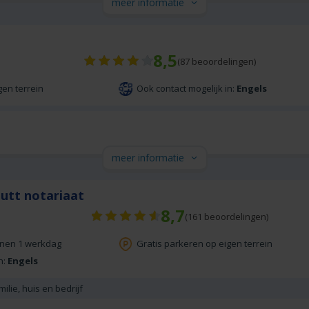
meer informatie
8,5
(
87
beoordelingen)
gen terrein
Ook contact mogelijk in:
Engels
meer informatie
Putt notariaat
8,7
(
161
beoordelingen)
nnen 1 werkdag
Gratis parkeren op eigen terrein
n:
Engels
ilie, huis en bedrijf