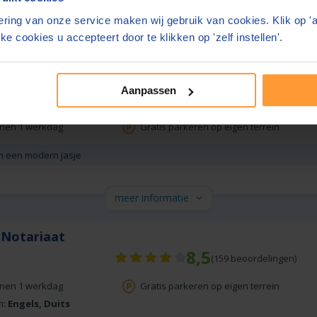
ring van onze service maken wij gebruik van cookies. Klik op '
ke cookies u accepteert door te klikken op 'zelf instellen'.
meer informatie
Ten Brinke
Aanpassen
9,1
(
30
beoordelingen)
nnen 1 werkdag
Gratis parkeren op eigen terrein
in een modern jasje
meer informatie
 Notariaat
8,5
(
159
beoordelingen)
nnen 1 werkdag
Gratis parkeren op eigen terrein
n:
Engels, Duits