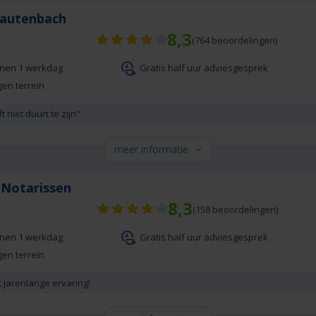
Lautenbach
8,3
(
764
beoordelingen)
nnen 1 werkdag
Gratis half uur adviesgesprek
gen terrein
 niet duurt te zijn"
meer informatie
 Notarissen
8,3
(
158
beoordelingen)
nnen 1 werkdag
Gratis half uur adviesgesprek
gen terrein
 jarenlange ervaring!