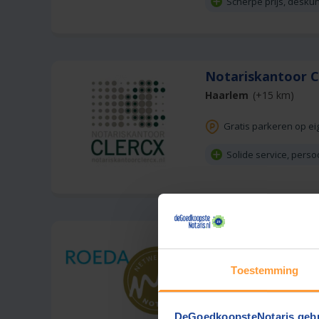
Scherpe prijs, desku
Notariskantoor C
Haarlem
(+15 km)
Gratis parkeren op ei
Solide service, perso
Roeda Netwerk N
IJmuiden
(+12 km)
Toestemming
Offerte dezelfde dag
DeGoedkoopsteNotaris gebr