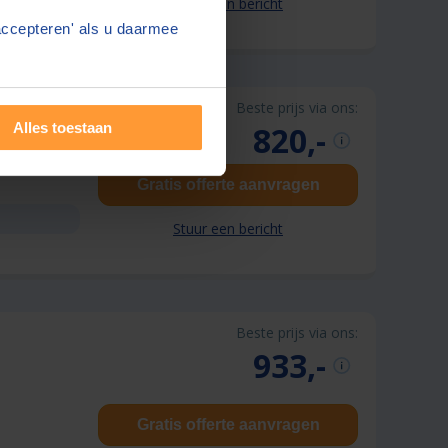
Stuur een bericht
accepteren' als u daarmee
Beste prijs via ons:
820,-
Alles toestaan
Gratis offerte aanvragen
Stuur een bericht
Beste prijs via ons:
933,-
Gratis offerte aanvragen