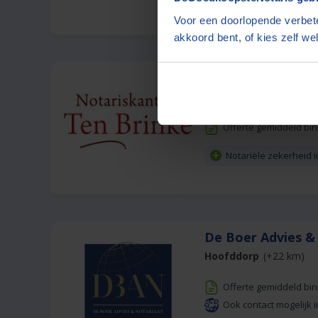
Voor een doorlopende verbete
akkoord bent, of kies zelf wel
Notariskantoor 
Assendelft
(+1 km)
Offerte gemiddeld bi
Notariële zekerheid 
De Boer Advies &
Hoofddorp
(+22 km)
Offerte gemiddeld bi
Ook contact mogelijk i