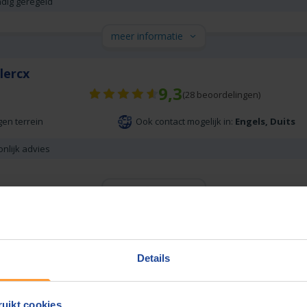
ndig geregeld
meer informatie
lercx
9,3
(
28
beoordelingen)
gen terrein
Ook contact mogelijk in:
Engels, Duits
onlijk advies
meer informatie
otarissen
8,8
(
25
beoordelingen)
Details
Gratis parkeren in de buurt
uikt cookies