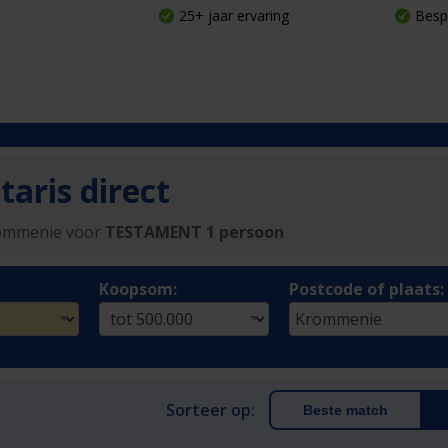
25+ jaar ervaring
Besp
aris direct
rommenie voor
TESTAMENT 1 persoon
Koopsom:
Postcode of plaats:
Sorteer op:
Beste match