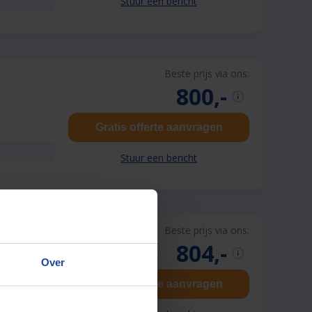
Stuur een bericht
Beste prijs via ons:
800,-
Gratis offerte aanvragen
Stuur een bericht
Beste prijs via ons:
804,-
Over
Gratis offerte aanvragen