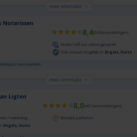
meer informatie
s Notarissen
8,4
(
54
beoordelingen)
Gratis half uur adviesgesprek
Ook contact mogelijk in:
Engels, Duits
snotaris van Haarlem
meer informatie
Van Ligten
8,0
(
401
beoordelingen)
nnen 1 werkdag
Betaald parkeren
n:
Engels, Duits