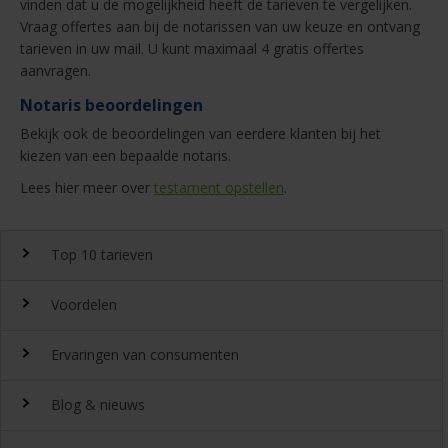
vinden dat u de mogelijkheid heeft de tarieven te vergelijken.
Vraag offertes aan bij de notarissen van uw keuze en ontvang
tarieven in uw mail. U kunt maximaal 4 gratis offertes
aanvragen.
Notaris beoordelingen
Bekijk ook de beoordelingen van eerdere klanten bij het
kiezen van een bepaalde notaris.
Lees hier meer over
testament opstellen
.
Top 10 tarieven
Voordelen
Top 10 notaristarieven
Ervaringen van consumenten
Snel en gemakkelijk landelijk de
notariskosten
vergelijken.
Waarom
Blog & nieuws
DeGoedkoopsteNotaris.nl?
Ervaringen