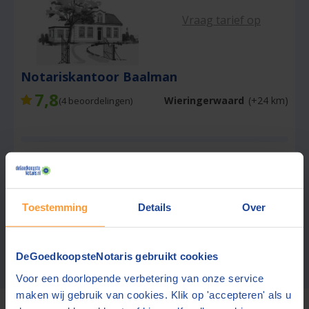
Vraag tarief op
Notariskantoor Baalman
7,8
Wieringerwaard
(+24 km)
(
4
beoordelingen)
Gratis offerte aanvragen
Stuur een bericht
Toestemming
Details
Over
Zoekresultaten 1 – 3 van 3
DeGoedkoopsteNotaris gebruikt cookies
Meer notarissen?
Vergroot de straal.
Voor een doorlopende verbetering van onze service
maken wij gebruik van cookies. Klik op 'accepteren' als u