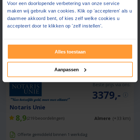
Voor een doorlopende verbetering van onze service
Gratis half uur adviesgesprek
maken wij gebruik van cookies. Klik op 'accepteren' als u
Gratis parkeren op eigen terrein
daarmee akkoord bent, of kies zelf welke cookies u
accepteert door te klikken op 'zelf instellen'.
"Goede kwaliteit hoeft niet duurt te zijn"
Gratis offerte aanvragen
Alles toestaan
Stuur een bericht
Aanpassen
Beste prijs via ons:
3379,-
Notaris Unie
8,9
Almere
(+33 km)
(
219
beoordelingen)
Offerte gemiddeld binnen 1 werkdag