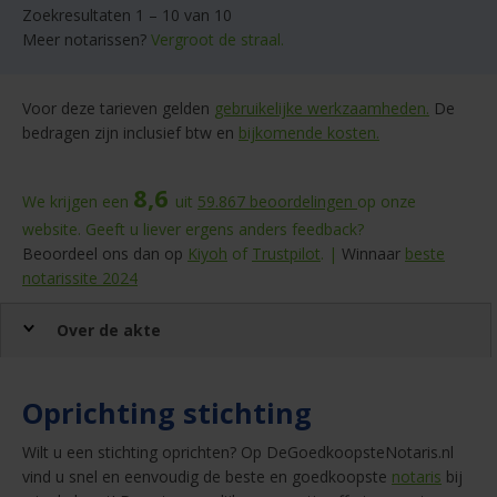
Zoekresultaten 1 – 10 van 10
Meer notarissen?
Vergroot de straal.
Voor deze tarieven gelden
gebruikelijke werkzaamheden.
De
bedragen zijn inclusief btw en
bijkomende kosten.
8,6
We krijgen een
uit
59.867
beoordelingen
op onze
website. Geeft u liever ergens anders feedback?
Beoordeel ons dan op
Kiyoh
of
Trustpilot
. |
Winnaar
beste
notarissite 2024
Over de akte
Oprichting stichting
Wilt u een stichting oprichten? Op DeGoedkoopsteNotaris.nl
vind u snel en eenvoudig de beste en goedkoopste
notaris
bij