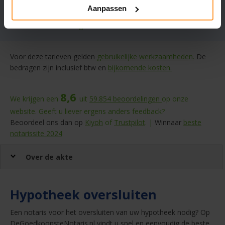
Aanpassen
Zoekresultaten 1 – 4 van 4
Meer notarissen?
Vergroot de straal.
Voor deze tarieven gelden
gebruikelijke werkzaamheden.
De
bedragen zijn inclusief btw en
bijkomende kosten.
8,6
We krijgen een
uit
59.854
beoordelingen
op onze
website. Geeft u liever ergens anders feedback?
Beoordeel ons dan op
Kiyoh
of
Trustpilot
. |
Winnaar
beste
notarissite 2024
Over de akte
Hypotheek oversluiten
Een notaris voor het oversluiten van uw hypotheek nodig? Op
DeGoedkoopsteNotaris.nl vindt u snel en eenvoudig de beste