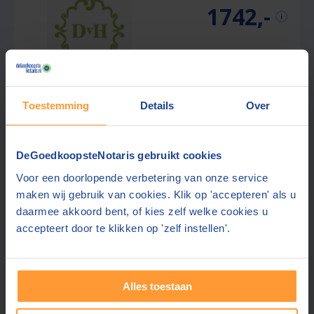
1742,-
Dudok van Heel Notariaat
Toestemming
Details
Over
8,9
Amsterdam
(+3 km)
(
28
beoordelingen)
Offerte dezelfde dag
DeGoedkoopsteNotaris gebruikt cookies
Betaald parkeren
Voor een doorlopende verbetering van onze service
Ook contact mogelijk in:
Engels, Duits
maken wij gebruik van cookies. Klik op 'accepteren' als u
daarmee akkoord bent, of kies zelf welke cookies u
Notaris die meedenkt en verder kijkt
accepteert door te klikken op 'zelf instellen'.
Gratis offerte aanvragen
Stuur een bericht
Alles toestaan