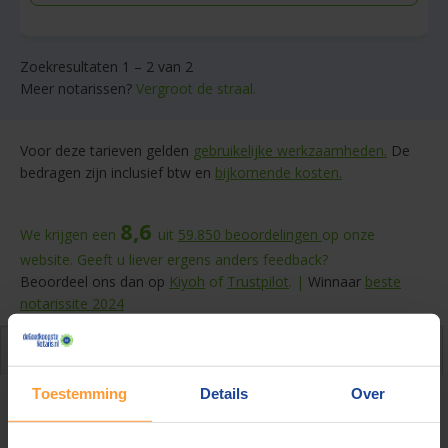
Zoekresultaten 1 – 2 van 2
Meer notarissen?
Vergroot de straal.
Voor deze tarieven gelden
gebruikelijke werkzaamheden.
De
bedragen zijn inclusief btw en
bijkomende kosten.
8,6
We krijgen een
uit
59.850
beoordelingen
op onze
website. Geeft u liever ergens anders feedback?
Beoordeel ons dan op
Kiyoh
of
Trustpilot
. |
Winnaar
beste
notarissite 2024
Over de akte
Toestemming
Details
Over
Levenstestament