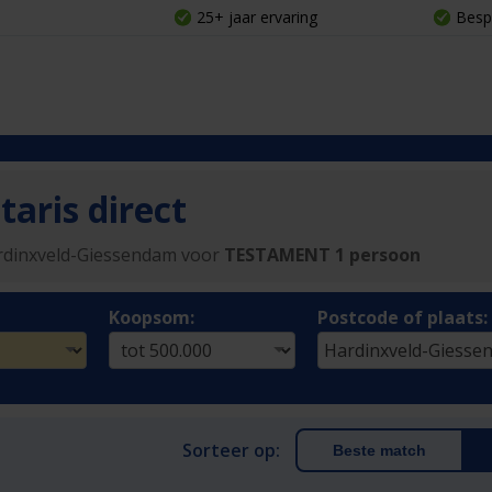
25+ jaar ervaring
Besp
aris direct
ardinxveld-Giessendam voor
TESTAMENT 1 persoon
Koopsom:
Postcode of plaats:
Sorteer op:
Beste match