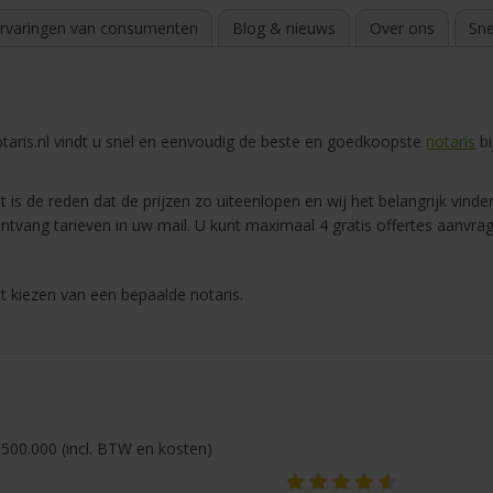
rvaringen van consumenten
Blog & nieuws
Over ons
Sne
aris.nl vindt u snel en eenvoudig de beste en goedkoopste
notaris
bi
 is de reden dat de prijzen zo uiteenlopen en wij het belangrijk vinden
ntvang tarieven in uw mail. U kunt maximaal 4 gratis offertes aanvra
t kiezen van een bepaalde notaris.
500.000 (incl. BTW en kosten)