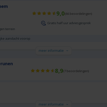
chem
9,0
(
66
beoordelingen)
Gratis half uur adviesgesprek
gen terrein
lijke aandacht voorop
meer informatie
Drunen
8,9
(
7
beoordelingen)
meer informatie