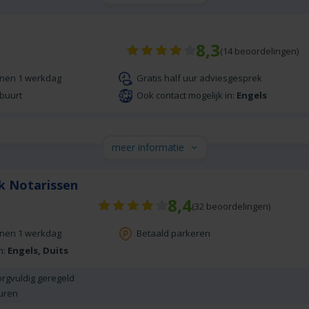
8,3
(
14
beoordelingen)
nnen 1 werkdag
Gratis half uur adviesgesprek
 buurt
Ook contact mogelijk in:
Engels
meer informatie
k Notarissen
8,4
(
32
beoordelingen)
nnen 1 werkdag
Betaald parkeren
n:
Engels, Duits
orgvuldig geregeld
uren