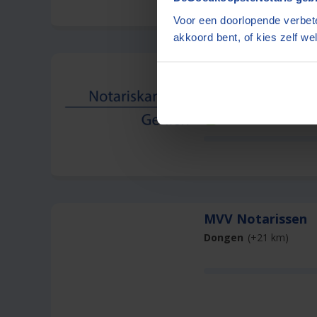
Voor een doorlopende verbete
akkoord bent, of kies zelf wel
Notariskantoor 
Lopik
(+16 km)
Offerte dezelfde dag
MVV Notarissen
Dongen
(+21 km)