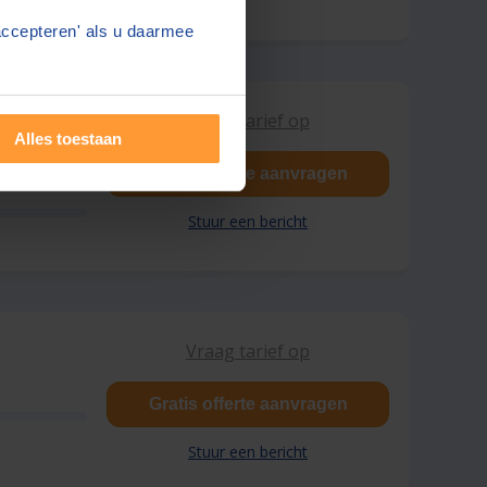
accepteren' als u daarmee
Vraag tarief op
Alles toestaan
Gratis offerte aanvragen
Stuur een bericht
Vraag tarief op
Gratis offerte aanvragen
Stuur een bericht