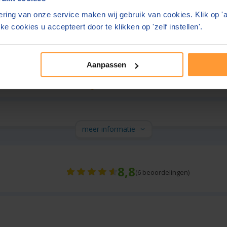
ring van onze service maken wij gebruik van cookies. Klik op '
meer informatie
ke cookies u accepteert door te klikken op 'zelf instellen'.
Gehlen
9,0
(
78
beoordelingen)
Aanpassen
Gratis parkeren op eigen terrein
meer informatie
8,8
(
6
beoordelingen)