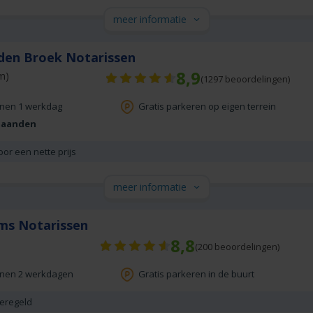
meer informatie
den Broek Notarissen
8,9
m)
(
1297
beoordelingen)
nnen 1 werkdag
Gratis parkeren op eigen terrein
maanden
oor een nette prijs
meer informatie
ms Notarissen
8,8
(
200
beoordelingen)
nnen 2 werkdagen
Gratis parkeren in de buurt
geregeld