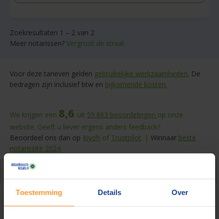
Zoekresultaten 1 – 2 van 2
Meer notarissen?
Vergroot de straal.
Voor deze tarieven gelden
gebruikelijke werkzaamheden.
De
bedragen zijn inclusief btw en
bijkomende kosten.
8,6
We krijgen een
uit
59.863
beoordelingen
op onze
website. Geeft u liever ergens anders feedback?
Beoordeel ons dan op
Kiyoh
of
Trustpilot
. |
Winnaar
beste
notarissite 2024
Over de akte
Toestemming
Details
Over
Huwelijkse voorwaarden