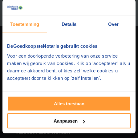
Afstand:
Toestemming
Details
Over
DEGOEDKOOPSTENOTARIS
DeGoedkoopsteNotaris gebruikt cookies
Voor een doorlopende verbetering van onze service
Over ons
HUIS & HYPOTHEEK
maken wij gebruik van cookies. Klik op 'accepteren' als u
daarmee akkoord bent, of kies zelf welke cookies u
Privacy
Hypotheek en Levering
FAMILIEZAKEN
accepteert door te klikken op 'zelf instellen'.
Disclaimer
Hypotheek en Testament
Samenlevingscontract
STICHTING & BEDRIJF
Alles toestaan
Contact
Hypotheek en Samenlevingscontract
Testament
BV oprichten
MEER WETEN
Aanpassen
Adverteren
Hypotheek
Levenstestament
Stichting oprichten
Over huis en hypotheek
VEELGESTELDE VRAGEN