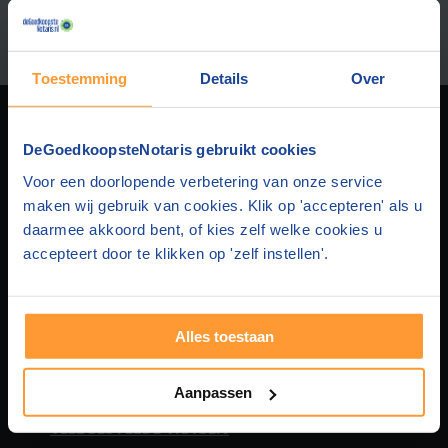
Afstand:
Toestemming
Details
Over
DEGOEDKOOPSTENOTARIS
DeGoedkoopsteNotaris gebruikt cookies
Voor een doorlopende verbetering van onze service
Over ons
HUIS & HYPOTHEEK
maken wij gebruik van cookies. Klik op 'accepteren' als u
daarmee akkoord bent, of kies zelf welke cookies u
Privacy
Hypotheek en Levering
FAMILIEZAKEN
accepteert door te klikken op 'zelf instellen'.
Disclaimer
Hypotheek en Testament
Samenlevingscontract
STICHTING & BEDRIJF
Alles toestaan
Contact
Hypotheek en Samenlevingscontract
Testament
BV oprichten
MEER WETEN
Aanpassen
Adverteren
Hypotheek
Levenstestament
Stichting oprichten
Over huis en hypotheek
VEELGESTELDE VRAGEN