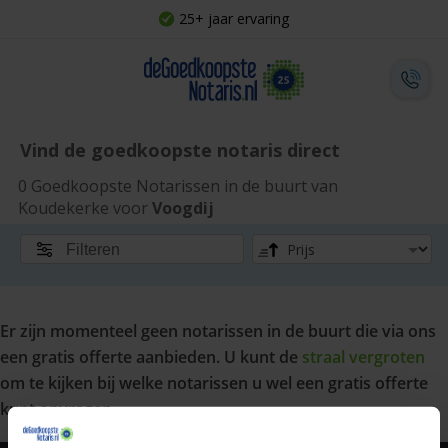
25+ jaar ervaring
Vind de goedkoopste notaris direct
0 Goedkoopste Notarissen in de buurt van
Koudekerke voor
Voogdij
Filteren
Er zijn momenteel geen notarissen in de buurt die via ons
een gratis offerte aanbieden. U kunt de
straal vergroten
om te kijken bij welke notarissen u wel een gratis offerte
kunt opvragen.