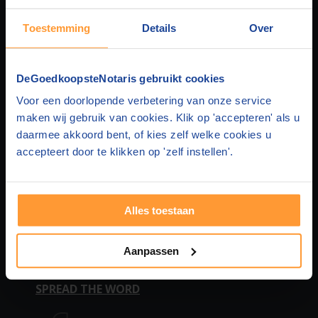
Toestemming
Details
Over
DEGOEDKOOPSTENOTARIS
DeGoedkoopsteNotaris gebruikt cookies
Over ons
HUIS & HYPOTHEEK
Voor een doorlopende verbetering van onze service
maken wij gebruik van cookies. Klik op 'accepteren' als u
Privacy
Hypotheek en Levering
FAMILIEZAKEN
daarmee akkoord bent, of kies zelf welke cookies u
accepteert door te klikken op 'zelf instellen'.
Disclaimer
Hypotheek en Testament
Samenlevingscontract
STICHTING & BEDRIJF
Contact
Hypotheek en Samenlevingscontract
Testament
BV oprichten
MEER WETEN
Alles toestaan
Adverteren
Hypotheek
Levenstestament
Stichting oprichten
Over huis en hypotheek
VEELGESTELDE VRAGEN
Aanpassen
In de media
Leveringsakte
Levenstestament 2 personen
Statutenwijziging
Over persoon en familie
Vragen huis en hypotheek
SPREAD THE WORD