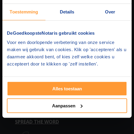
Toestemming
Details
Over
DEGOEDKOOPSTENOTARIS
DeGoedkoopsteNotaris gebruikt cookies
Over ons
HUIS & HYPOTHEEK
Voor een doorlopende verbetering van onze service
maken wij gebruik van cookies. Klik op 'accepteren' als u
Privacy
Hypotheek en Levering
FAMILIEZAKEN
daarmee akkoord bent, of kies zelf welke cookies u
accepteert door te klikken op 'zelf instellen'.
Disclaimer
Hypotheek en Testament
Samenlevingscontract
STICHTING & BEDRIJF
Contact
Hypotheek en Samenlevingscontract
Testament
BV oprichten
MEER WETEN
Alles toestaan
Adverteren
Hypotheek
Levenstestament
Stichting oprichten
Over huis en hypotheek
VEELGESTELDE VRAGEN
Aanpassen
In de media
Leveringsakte
Levenstestament 2 personen
Statutenwijziging
Over persoon en familie
Vragen huis en hypotheek
SPREAD THE WORD