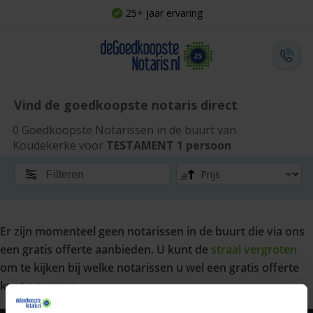
25+ jaar ervaring
Vind de goedkoopste notaris direct
0 Goedkoopste Notarissen in de buurt van
Koudekerke voor
TESTAMENT 1 persoon
Filteren
Er zijn momenteel geen notarissen in de buurt die via ons
een gratis offerte aanbieden. U kunt de
straal vergroten
om te kijken bij welke notarissen u wel een gratis offerte
kunt opvragen.