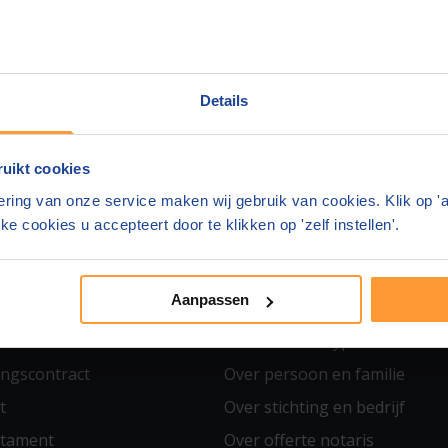
Details
YPOTHEEK
STICHTING & BEDRIJF
 en Levering
BV oprichten
uikt cookies
k en Testament
Stichting oprichten
ring van onze service maken wij gebruik van cookies. Klik op '
 en Samenlevingscontract
Statutenwijziging
ke cookies u accepteert door te klikken op 'zelf instellen'.
k
Aandelenoverdracht
akte
Aanpassen
MEER WETEN
AKEN
Over huis en hypotheek
ngscontract
Over persoon en familie
t
Over stichting en bedrijf
stament
Over offerte notaris