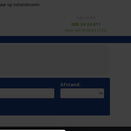
aar op notariskosten
Hulp nodig?
088 24 24 611
Open van 09:00 tot 17:00
Afstand: