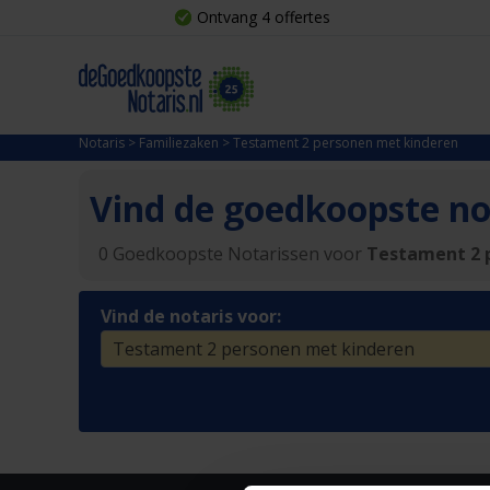
Ontvang 4 offertes
Notaris
>
Familiezaken
>
Testament 2 personen met kinderen
Vind de goedkoopste not
0 Goedkoopste Notarissen voor
Testament 2 
Vind de notaris voor: