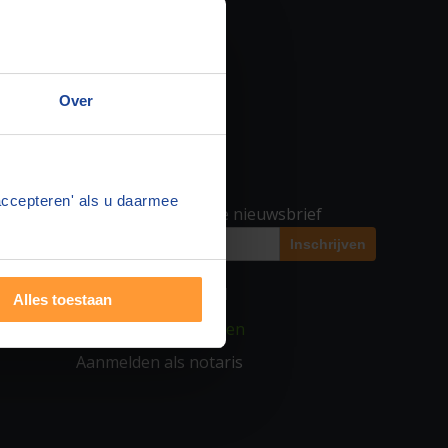
Over
SPREAD THE WORD
accepteren' als u daarmee
Geef u op voor onze nieuwsbrief
VOOR NOTARISSEN
Alles toestaan
▶ Inloggen notarissen
Aanmelden als notaris