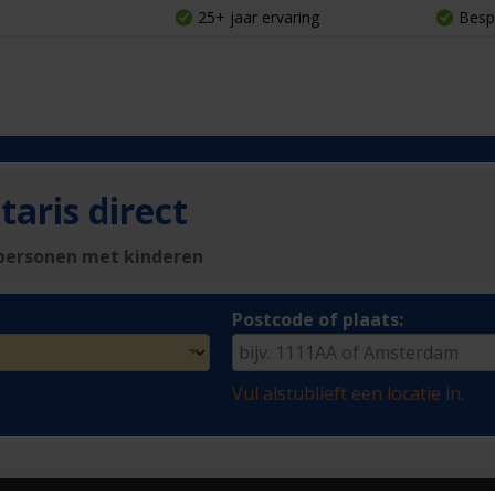
25+ jaar ervaring
Besp
aris direct
personen met kinderen
Postcode of plaats:
Vul alstublieft een locatie in.