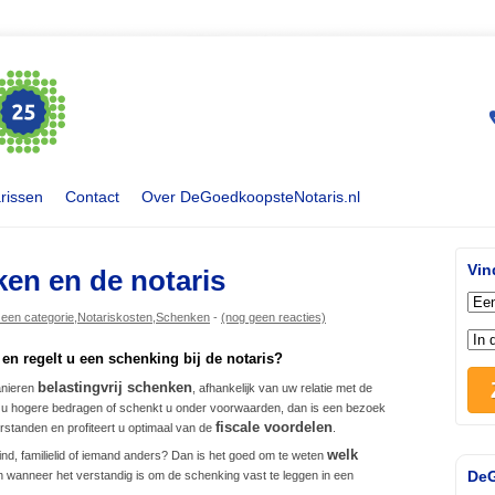
rissen
Contact
Over DeGoedkoopsteNotaris.nl
Vin
ken en de notaris
een categorie
,
Notariskosten
,
Schenken
-
(nog geen reacties)
 en regelt u een schenking bij de notaris?
belastingvrij schenken
anieren
, afhankelijk van uw relatie met de
 u hogere bedragen of schenkt u onder voorwaarden, dan is een bezoek
fiscale voordelen
standen en profiteert u optimaal van de
.
welk
nd, familielid of iemand anders? Dan is het goed om te weten
DeG
 wanneer het verstandig is om de schenking vast te leggen in een