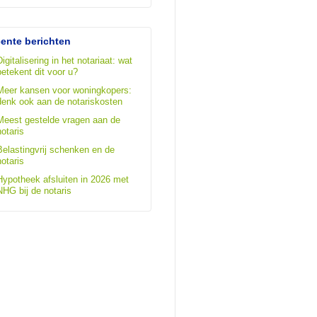
ente berichten
Digitalisering in het notariaat: wat
betekent dit voor u?
Meer kansen voor woningkopers:
denk ook aan de notariskosten
Meest gestelde vragen aan de
notaris
Belastingvrij schenken en de
notaris
Hypotheek afsluiten in 2026 met
NHG bij de notaris