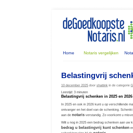
Home
Notaris vergelijken
Nota
Belastingvrij schen
10 december 2025
door
shattink
in de categorie
G
Leestijd:
3
minuten
Belastingvrij schenken in 2025 en 2026
In 2025 en ook in 2026 kunt u op verschillende m
ontvanger en het doel van de schenking. Schenkt
notaris
aan de
verstandig. Zo voorkomt u misver
Wilt u nog in 2025 een bedrag schenken aan uw ki
bedrag u belastingvrij kunt schenken
en
notaris.
schenkingsakte bij de