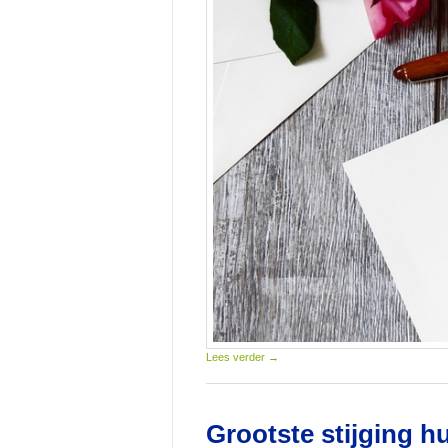
Lees verder
→
Grootste stijging h