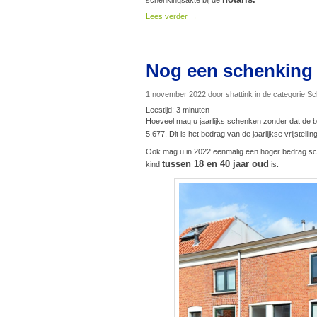
Lees verder
→
Nog een schenking 
1 november 2022
door
shattink
in de categorie
Sc
Leestijd:
3
minuten
Hoeveel mag u jaarlijks schenken zonder dat de b
5.677. Dit is het bedrag van de jaarlijkse vrijstel
Ook mag u in 2022 eenmalig een hoger bedrag sch
tussen 18 en 40 jaar oud
kind
is.