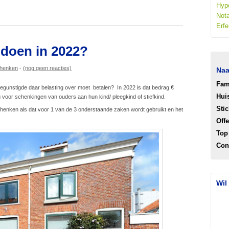
Hyp
Nota
Erfe
doen in 2022?
henken
-
(nog geen reacties)
Naa
Fam
egunstigde daar belasting over moet betalen? In 2022 is dat bedrag €
Hui
ling voor schenkingen van ouders aan hun kind/ pleegkind of stiefkind.
Stic
enken als dat voor 1 van de 3 onderstaande zaken wordt gebruikt en het
Off
Top
Con
Wil