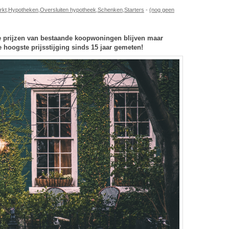
rkt
,
Hypotheken
,
Oversluiten hypotheek
,
Schenken
,
Starters
-
(nog geen
e prijzen van bestaande koopwoningen blijven maar
e hoogste prijsstijging sinds 15 jaar gemeten!