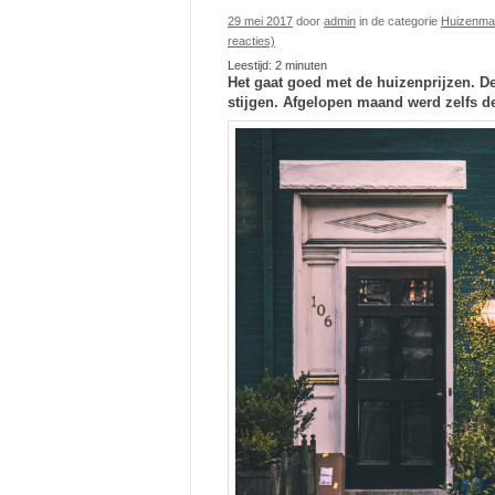
29 mei 2017
door
admin
in de categorie
Huizenma
reacties)
Leestijd:
2
minuten
Het gaat goed met de huizenprijzen. D
stijgen. Afgelopen maand werd zelfs d