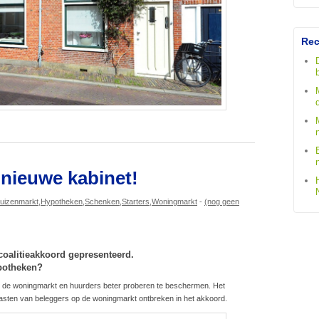
Rec
 nieuwe kabinet!
uizenmarkt
,
Hypotheken
,
Schenken
,
Starters
,
Woningmarkt
-
(nog geen
 coalitieakkoord gepresenteerd.
potheken?
p de woningmarkt en huurders beter proberen te beschermen. Het
asten van beleggers op de woningmarkt ontbreken in het akkoord.