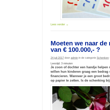
Lees verder
→
Moeten we naar de 
van € 100.000,- ?
24 juli 2017
door
admin
in de categorie
Schenken
Leestijd:
3
minuten
Je zoon of dochter een handje helpen 
willen hun kinderen graag een bedrag 
financieren. Wanneer je een groot bedr
op papier te zetten. Is de schenking b