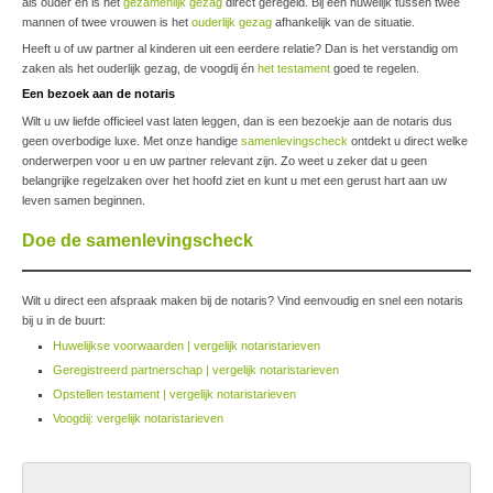
als ouder en is het
gezamenlijk gezag
direct geregeld. Bij een huwelijk tussen twee
mannen of twee vrouwen is het
ouderlijk gezag
afhankelijk van de situatie.
Heeft u of uw partner al kinderen uit een eerdere relatie? Dan is het verstandig om
zaken als het ouderlijk gezag, de voogdij én
het testament
goed te regelen.
Een bezoek aan de notaris
Wilt u uw liefde officieel vast laten leggen, dan is een bezoekje aan de notaris dus
geen overbodige luxe. Met onze handige
samenlevingscheck
ontdekt u direct welke
onderwerpen voor u en uw partner relevant zijn. Zo weet u zeker dat u geen
belangrijke regelzaken over het hoofd ziet en kunt u met een gerust hart aan uw
leven samen beginnen.
Doe de samenlevingscheck
Wilt u direct een afspraak maken bij de notaris? Vind eenvoudig en snel een notaris
bij u in de buurt:
Huwelijkse voorwaarden | vergelijk notaristarieven
Geregistreerd partnerschap | vergelijk notaristarieven
Opstellen testament | vergelijk notaristarieven
Voogdij: vergelijk notaristarieven