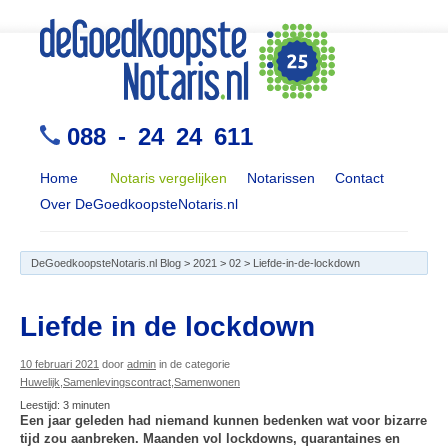
088 - 24 24 611
Home
Notaris vergelijken
Notarissen
Contact
Over DeGoedkoopsteNotaris.nl
DeGoedkoopsteNotaris.nl Blog
>
2021
>
02
>
Liefde-in-de-lockdown
Liefde in de lockdown
10 februari 2021
door
admin
in de categorie
Huwelijk
,
Samenlevingscontract
,
Samenwonen
Leestijd:
3
minuten
Een jaar geleden had niemand kunnen bedenken wat voor bizarre
tijd zou aanbreken. Maanden vol lockdowns, quarantaines en