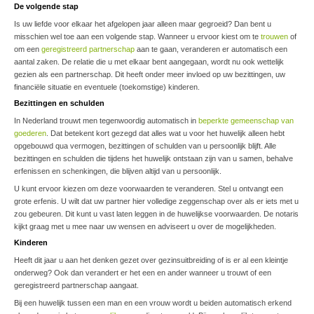
De volgende stap
Is uw liefde voor elkaar het afgelopen jaar alleen maar gegroeid? Dan bent u
misschien wel toe aan een volgende stap. Wanneer u ervoor kiest om te
trouwen
of
om een
geregistreerd partnerschap
aan te gaan, veranderen er automatisch een
aantal zaken. De relatie die u met elkaar bent aangegaan, wordt nu ook wettelijk
gezien als een partnerschap. Dit heeft onder meer invloed op uw bezittingen, uw
financiële situatie en eventuele (toekomstige) kinderen.
Bezittingen en schulden
In Nederland trouwt men tegenwoordig automatisch in
beperkte gemeenschap van
goederen
. Dat betekent kort gezegd dat alles wat u voor het huwelijk alleen hebt
opgebouwd qua vermogen, bezittingen of schulden van u persoonlijk blijft. Alle
bezittingen en schulden die tijdens het huwelijk ontstaan zijn van u samen, behalve
erfenissen en schenkingen, die blijven altijd van u persoonlijk.
U kunt ervoor kiezen om deze voorwaarden te veranderen. Stel u ontvangt een
grote erfenis. U wilt dat uw partner hier volledige zeggenschap over als er iets met u
zou gebeuren. Dit kunt u vast laten leggen in de huwelijkse voorwaarden. De notaris
kijkt graag met u mee naar uw wensen en adviseert u over de mogelijkheden.
Kinderen
Heeft dit jaar u aan het denken gezet over gezinsuitbreiding of is er al een kleintje
onderweg? Ook dan verandert er het een en ander wanneer u trouwt of een
geregistreerd partnerschap aangaat.
Bij een huwelijk tussen een man en een vrouw wordt u beiden automatisch erkend