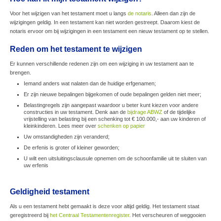
Voor het wijzigen van het testament moet u langs
de notaris
. Alleen dan zijn de
wijzigingen geldig. In een testament kan niet worden gestreept. Daarom kiest de
notaris ervoor om bij wijzigingen in een testament een nieuw testament op te stellen.
Reden om het testament te wijzigen
Er kunnen verschillende redenen zijn om een wijziging in uw testament aan te
brengen.
Iemand anders wat nalaten dan de huidige erfgenamen;
Er zijn nieuwe bepalingen bijgekomen of oude bepalingen gelden niet meer;
Belastingregels zijn aangepast waardoor u beter kunt kiezen voor andere
constructies in uw testament. Denk aan de
bijdrage ABWZ
of de tijdelijke
vrijstelling van belasting bij een schenking tot € 100.000,- aan uw kinderen of
kleinkinderen. Lees meer over
schenken op papier
Uw omstandigheden zijn veranderd;
De erfenis is groter of kleiner geworden;
U wilt een uitsluitingsclausule opnemen om de schoonfamilie uit te sluiten van
uw erfenis
Geldigheid testament
Als u een testament hebt gemaakt is deze voor altijd geldig. Het testament staat
geregistreerd bij
het Centraal Testamentenregister
. Het verscheuren of weggooien