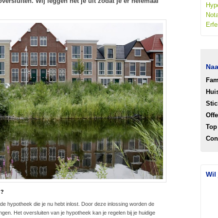
versluiten. Wij leggen het je uit zodat je er helemaal
Hyp
Nota
Erfe
Naa
Fam
Hui
Stic
Off
Top
Con
Wil
n?
 de hypotheek die je nu hebt inlost. Door deze inlossing worden de
en. Het oversluiten van je hypotheek kan je regelen bij je huidige