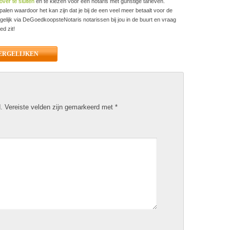
over te sluiten
en te kiezen voor een notaris met gunstige tarieven.
alen waardoor het kan zijn dat je bij de een veel meer betaalt voor de
gelijk via DeGoedkoopsteNotaris notarissen bij jou in de buurt en vraag
ed zit!
ERGELIJKEN
.
Vereiste velden zijn gemarkeerd met
*