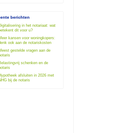
ente berichten
Digitalisering in het notariaat: wat
betekent dit voor u?
Meer kansen voor woningkopers:
denk ook aan de notariskosten
Meest gestelde vragen aan de
notaris
Belastingvrij schenken en de
notaris
Hypotheek afsluiten in 2026 met
NHG bij de notaris