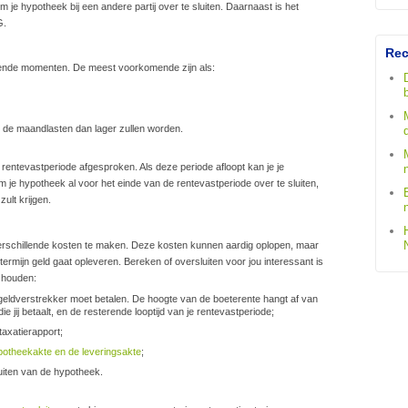
 je hypotheek bij een andere partij over te sluiten. Daarnaast is het
G.
Rec
llende momenten. De meest voorkomende zijn als:
at de maandlasten dan lager zullen worden.
 rentevastperiode afgesproken. Als deze periode afloopt kan je je
m je hypotheek al voor het einde van de rentevastperiode over te sluiten,
ult krijgen.
t verschillende kosten te maken. Deze kosten kunnen aardig oplopen, maar
 termijn geld gaat opleveren. Bereken of oversluiten voor jou interessant is
 houden:
e geldverstrekker moet betalen. De hoogte van de boeterente hangt af van
ie jij betaalt, en de resterende looptijd van je rentevastperiode;
axatierapport;
otheekakte en de leveringsakte
;
uiten van de hypotheek.