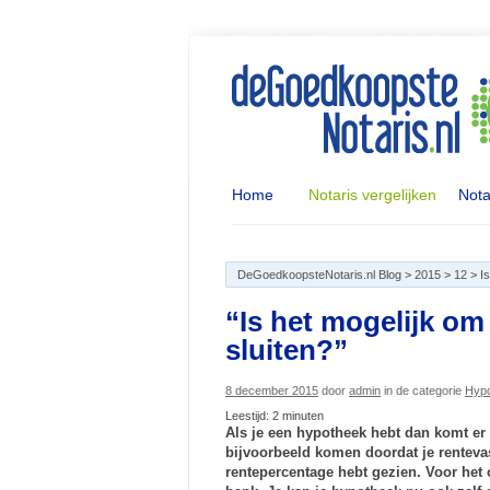
Home
Notaris vergelijken
Nota
DeGoedkoopsteNotaris.nl Blog
>
2015
>
12
>
I
“Is het mogelijk om
sluiten?”
8 december 2015
door
admin
in de categorie
Hyp
Leestijd:
2
minuten
Als je een hypotheek hebt dan komt er 
bijvoorbeeld komen doordat je rentevast
rentepercentage hebt gezien. Voor het 