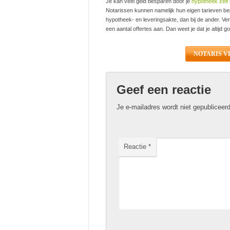
Je kan veel geld besparen door je
hypotheek zelf 
Notarissen kunnen namelijk hun eigen tarieven bep
hypotheek- en leveringsakte, dan bij de ander. Ver
een aantal offertes aan. Dan weet je dat je altijd go
NOTARIS V
Geef een reactie
Je e-mailadres wordt niet gepubliceerd
Reactie
*