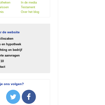
otheken
In de media
rissen
Testament
nis
Over het blog
r de website
iliezaken
s en hypotheek
hting en bedrijf
erte aanvragen
 10
tact
 je ons volgen?