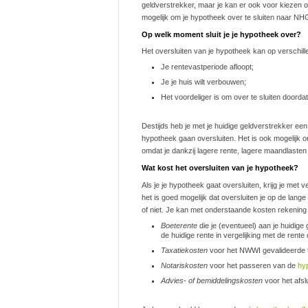
geldverstrekker, maar je kan er ook voor kiezen om
mogelijk om je hypotheek over te sluiten naar NH
Op welk moment sluit je je hypotheek over?
Het oversluiten van je hypotheek kan op verschi
Je rentevastperiode afloopt;
Je je huis wilt verbouwen;
Het voordeliger is om over te sluiten doord
Destijds heb je met je huidige geldverstrekker een
hypotheek gaan oversluiten. Het is ook mogelijk o
omdat je dankzij lagere rente, lagere maandlasten z
Wat kost het oversluiten van je hypotheek?
Als je je hypotheek gaat oversluiten, krijg je me
het is goed mogelijk dat oversluiten je op de lange
of niet. Je kan met onderstaande kosten rekening
Boeterente
die je (eventueel) aan je huidig
de huidige rente in vergelijking met de rente d
Taxatiekosten
voor het NWWI gevalideerde t
Notariskosten
voor het passeren van de
hyp
Advies- of bemiddelingskosten
voor het afsl