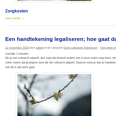
Zorgkosten
Lees verder
→
Een handtekening legaliseren; hoe gaat da
12 november 2015
door
admin
in de categorie
Geen categorie
,
Notarissen
-
(nog geen re
Leestijd:
2
minuten
Als je een volmacht afgeeft, dus zegt dat iemand anders iets in jouw naam mag doen, wil 
zeker weten dat jij degene bent die die volmacht afgeeft. Daarom moet je dan je handtekeni
hoe dit in zijn werk gaat.