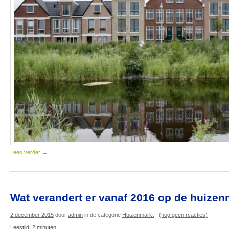
Lees verder
→
Wat verandert er vanaf 2016 op de huizen
2 december 2015
door
admin
in de categorie
Huizenmarkt
-
(nog geen reacties)
Leestijd:
2
minuten