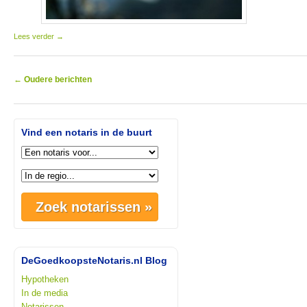
Lees verder
→
Berichtnavigatie
←
Oudere berichten
Vind een notaris in de buurt
DeGoedkoopsteNotaris.nl Blog
Hypotheken
In de media
Notarissen