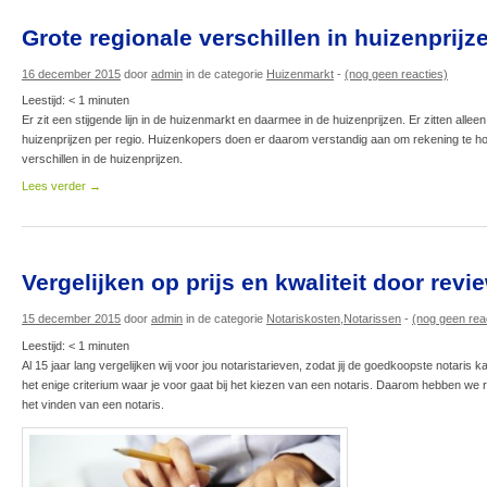
Grote regionale verschillen in huizenprijz
16 december 2015
door
admin
in de categorie
Huizenmarkt
-
(nog geen reacties)
Leestijd:
< 1
minuten
Er zit een stijgende lijn in de huizenmarkt en daarmee in de huizenprijzen. Er zitten alleen
huizenprijzen per regio. Huizenkopers doen er daarom verstandig aan om rekening te h
verschillen in de huizenprijzen.
Lees verder
→
Vergelijken op prijs en kwaliteit door revi
15 december 2015
door
admin
in de categorie
Notariskosten
,
Notarissen
-
(nog geen rea
Leestijd:
< 1
minuten
Al 15 jaar lang vergelijken wij voor jou notaristarieven, zodat jij de goedkoopste notaris 
het enige criterium waar je voor gaat bij het kiezen van een notaris. Daarom hebben we r
het vinden van een notaris.