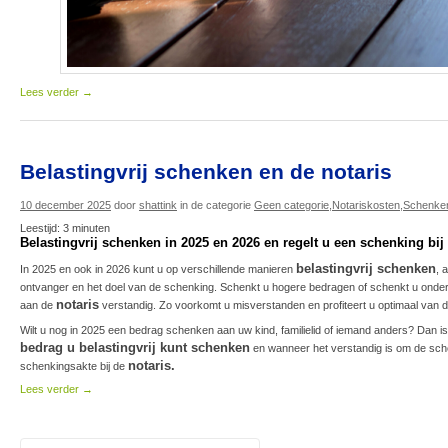
Lees verder
→
Belastingvrij schenken en de notaris
10 december 2025
door
shattink
in de categorie
Geen categorie
,
Notariskosten
,
Schenke
Leestijd:
3
minuten
Belastingvrij schenken in 2025 en 2026 en regelt u een schenking bij
belastingvrij schenken
In 2025 en ook in 2026 kunt u op verschillende manieren
, 
ontvanger en het doel van de schenking. Schenkt u hogere bedragen of schenkt u onde
notaris
aan de
verstandig. Zo voorkomt u misverstanden en profiteert u optimaal van 
Wilt u nog in 2025 een bedrag schenken aan uw kind, familielid of iemand anders? Dan 
bedrag u belastingvrij kunt schenken
en wanneer het verstandig is om de sche
notaris.
schenkingsakte bij de
Lees verder
→